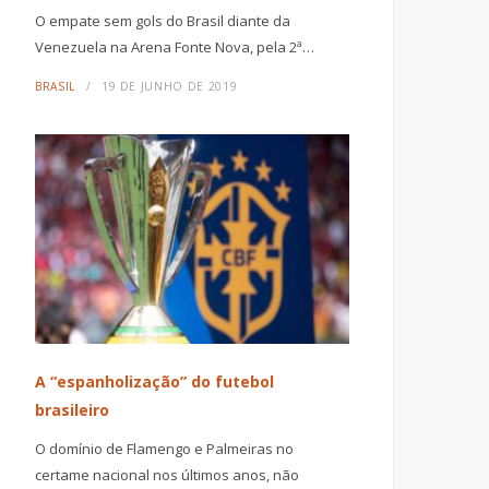
O empate sem gols do Brasil diante da
Venezuela na Arena Fonte Nova, pela 2ª…
BRASIL
19 DE JUNHO DE 2019
A “espanholização” do futebol
brasileiro
O domínio de Flamengo e Palmeiras no
certame nacional nos últimos anos, não