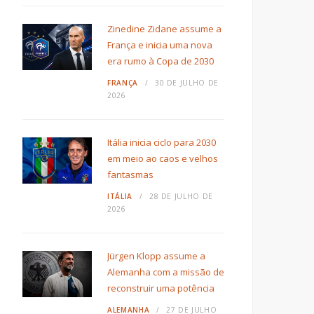
Zinedine Zidane assume a
França e inicia uma nova
era rumo à Copa de 2030
FRANÇA
30 DE JULHO DE
2026
Itália inicia ciclo para 2030
em meio ao caos e velhos
fantasmas
ITÁLIA
28 DE JULHO DE
2026
Jürgen Klopp assume a
Alemanha com a missão de
reconstruir uma potência
ALEMANHA
27 DE JULHO