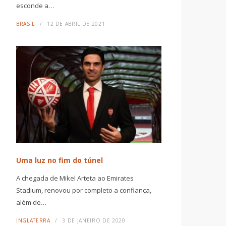
esconde a…
BRASIL
12 DE ABRIL DE 2021
Uma luz no fim do túnel
A chegada de Mikel Arteta ao Emirates
Stadium, renovou por completo a confiança,
além de…
INGLATERRA
3 DE JANEIRO DE 2020