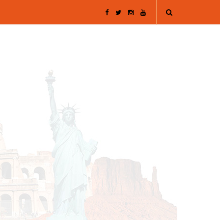
F
T
I
Y
a
w
n
o
c
i
s
u
e
t
t
T
b
t
a
u
o
e
g
b
o
r
r
e
k
a
m