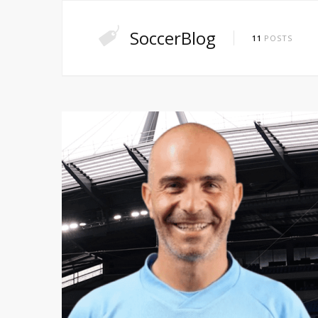
SoccerBlog
11
POSTS