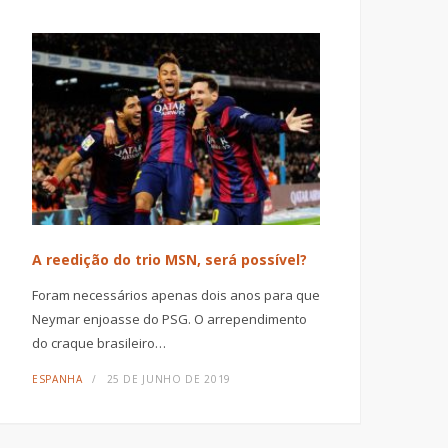
A reedição do trio MSN, será possível?
Foram necessários apenas dois anos para que
Neymar enjoasse do PSG. O arrependimento
do craque brasileiro…
ESPANHA
25 DE JUNHO DE 2019