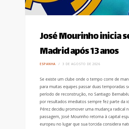
José Mourinho inicia 
Madrid após 13 anos
ESPANHA
3 DE AGOSTO DE 2026
Se existe um clube onde o tempo corre de manei
para muitas equipes passar duas temporadas s
período de reconstrução, no Santiago Bernabéu 
por resultados imediatos sempre fez parte da id
Pérez decidiu promover uma mudança radical n
passagem, José Mourinho retorna à capital es
europeu no lugar que sua torcida considera natu