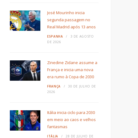
José Mourinho inicia
segunda passagem no
Real Madrid após 13 anos
ESPANHA
3 DE AGOSTO
DE 2026
Zinedine Zidane assume a
França e inicia uma nova
era rumo à Copa de 2030
FRANÇA
30 DE JULHO DE
2026
Itália inicia ciclo para 2030
em meio ao caos e velhos
fantasmas
ITÁLIA
28 DE JULHO DE