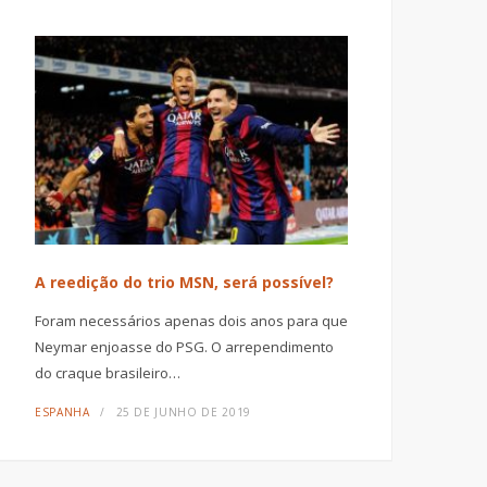
A reedição do trio MSN, será possível?
Foram necessários apenas dois anos para que
Neymar enjoasse do PSG. O arrependimento
do craque brasileiro…
ESPANHA
25 DE JUNHO DE 2019