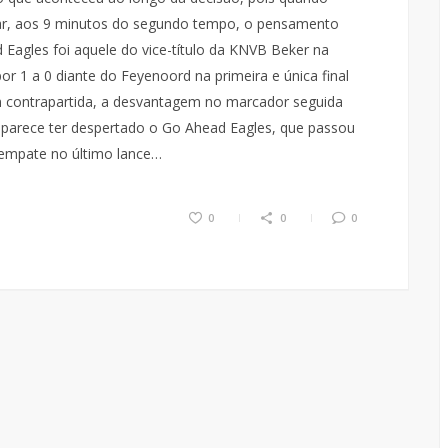
maar, aos 9 minutos do segundo tempo, o pensamento
Eagles foi aquele do vice-título da KNVB Beker na
 1 a 0 diante do Feyenoord na primeira e única final
m contrapartida, a desvantagem no marcador seguida
parece ter despertado o Go Ahead Eagles, que passou
 empate no último lance…
0
0
0