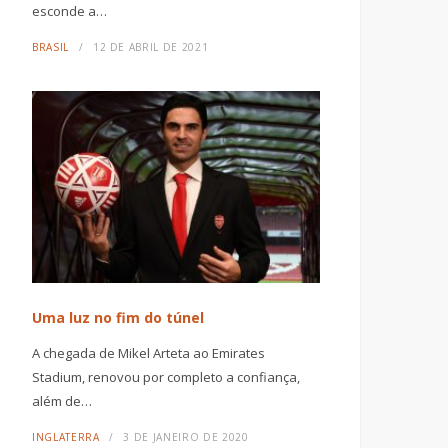
esconde a…
BRASIL
12 DE ABRIL DE 2021
Uma luz no fim do túnel
A chegada de Mikel Arteta ao Emirates
Stadium, renovou por completo a confiança,
além de…
INGLATERRA
3 DE JANEIRO DE 2020