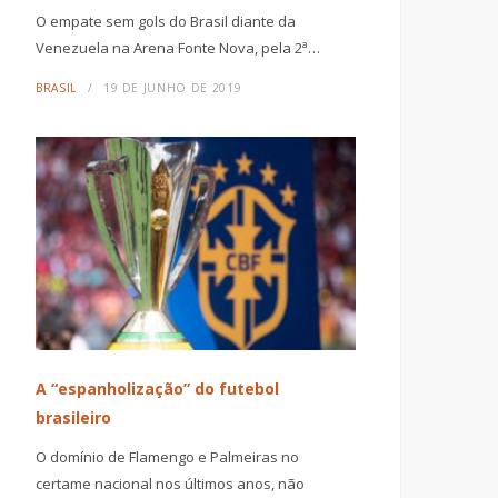
O empate sem gols do Brasil diante da
Venezuela na Arena Fonte Nova, pela 2ª…
BRASIL
19 DE JUNHO DE 2019
A “espanholização” do futebol
brasileiro
O domínio de Flamengo e Palmeiras no
certame nacional nos últimos anos, não