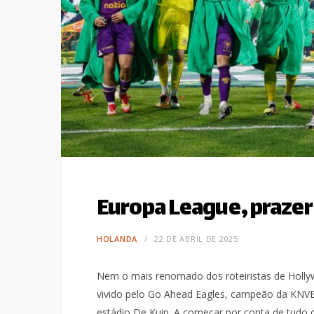
Europa League, prazer
HOLANDA
22 DE ABRIL DE 2025
Nem o mais renomado dos roteiristas de Holl
vivido pelo Go Ahead Eagles, campeão da KNVB
estádio De Kuip. A começar por conta de tudo 