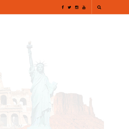
F
T
I
Y
a
w
n
o
c
i
s
u
e
t
t
T
b
t
a
u
o
e
g
b
o
r
r
e
k
a
m