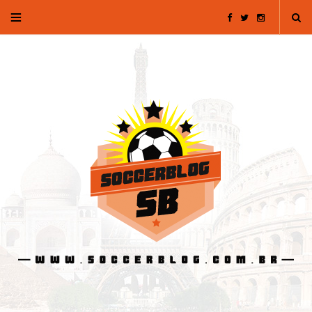
F
T
I
a
w
n
c
i
s
e
t
t
b
t
a
o
e
g
o
r
r
k
a
m