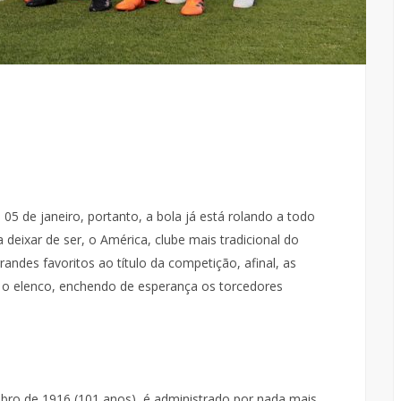
 05 de janeiro, portanto, a bola já está rolando a todo
deixar de ser, o América, clube mais tradicional do
ndes favoritos ao título da competição, afinal, as
 o elenco, enchendo de esperança os torcedores
bro de 1916 (101 anos), é administrado por nada mais