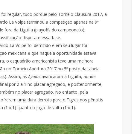
oi regular, tudo porque pelo Torneio Clausura 2017, a
ardo La Volpe terminou a competição apenas na 9ª
e fora da Liguilla (playoffs do campeonato),
assificação disputam essa fase.
ardo La Volpe foi demitido e em seu lugar foi
leção mexicana e que naquela oportunidade estava
era, o esquadrão americanista teve uma melhora
ção no Torneio Apertura 2017 no 5º posto da tabela
tas). Assim, as
Águias
avançaram à Liguilla, aonde
inal por 2 a 1 no placar agregado, e posteriormente,
também no placar agregado. No entanto, pela
sofreram uma dura derrota para o Tigres nos pênaltis
 (1 x 1) quanto o jogo de volta (1 x 1).