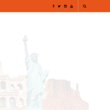
F
T
I
Y
a
w
n
o
c
i
s
u
e
t
t
T
b
t
a
u
o
e
g
b
o
r
r
e
k
a
m