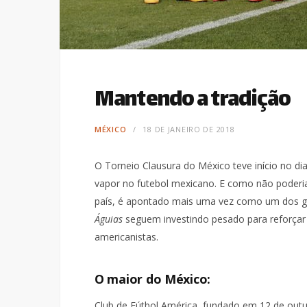
Mantendo a tradição
MÉXICO
18 DE JANEIRO DE 2018
O Torneio Clausura do México teve início no dia
vapor no futebol mexicano. E como não poderia 
país, é apontado mais uma vez como um dos gra
Águias
seguem investindo pesado para reforçar
americanistas.
O maior do México:
Club de Fútbol América, fundado em 12 de outu