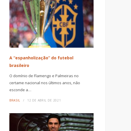
A “espanholização” do futebol
brasileiro
O domínio de Flamengo e Palmeiras no
certame nacional nos últimos anos, não
esconde a…
BRASIL
12 DE ABRIL DE 2021