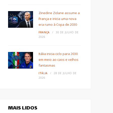
Zinedine Zidane assume a
França e inicia uma nova
era rumo à Copa de 2030
FRANÇA
30 DE JULHO DE
2026
Itália inicia ciclo para 2030
em meio ao caos e velhos
fantasmas
ITÁLIA
28 DE JULHO DE
2026
MAIS LIDOS