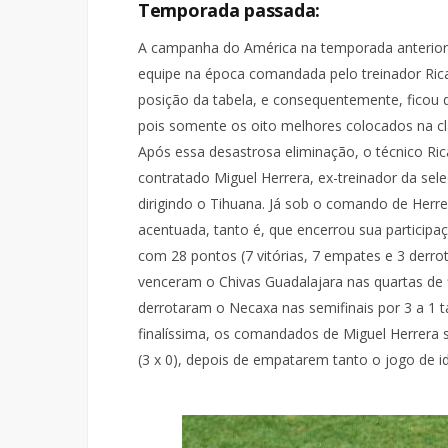
Temporada passada:
A campanha do América na temporada anterior f
equipe na época comandada pelo treinador Ric
posição da tabela, e consequentemente, ficou d
pois somente os oito melhores colocados na cl
Após essa desastrosa eliminação, o técnico Ric
contratado Miguel Herrera, ex-treinador da se
dirigindo o Tihuana. Já sob o comando de Herr
acentuada, tanto é, que encerrou sua participa
com 28 pontos (7 vitórias, 7 empates e 3 derro
venceram o Chivas Guadalajara nas quartas de f
derrotaram o Necaxa nas semifinais por 3 a 1 
finalíssima, os comandados de Miguel Herrera 
(3 x 0), depois de empatarem tanto o jogo de ida