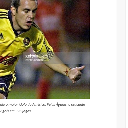
o o maior ídolo do América. Pelas Águias, o atacante
 gols em 396 jogos.