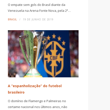
O empate sem gols do Brasil diante da
Venezuela na Arena Fonte Nova, pela 2ª…
BRASIL
19 DE JUNHO DE 2019
A “espanholização” do futebol
brasileiro
O domínio de Flamengo e Palmeiras no
certame nacional nos últimos anos, não