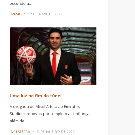
esconde a…
BRASIL
12 DE ABRIL DE 2021
Uma luz no fim do túnel
A chegada de Mikel Arteta ao Emirates
Stadium, renovou por completo a confiança,
além de…
INGLATERRA
3 DE JANEIRO DE 2020