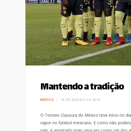
Mantendo a tradição
MÉXICO
18 DE JANEIRO DE 2018
O Torneio Clausura do México teve início no dia
vapor no futebol mexicano. E como não poderia 
país, é apontado mais uma vez como um dos gra