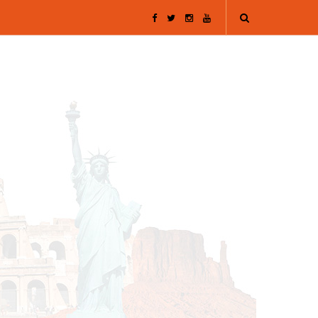
F
T
I
Y
a
w
n
o
c
i
s
u
e
t
t
T
b
t
a
u
o
e
g
b
o
r
r
e
k
a
m