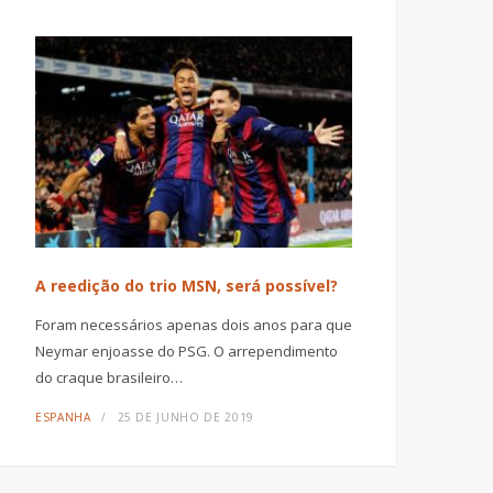
A reedição do trio MSN, será possível?
Foram necessários apenas dois anos para que
Neymar enjoasse do PSG. O arrependimento
do craque brasileiro…
ESPANHA
25 DE JUNHO DE 2019