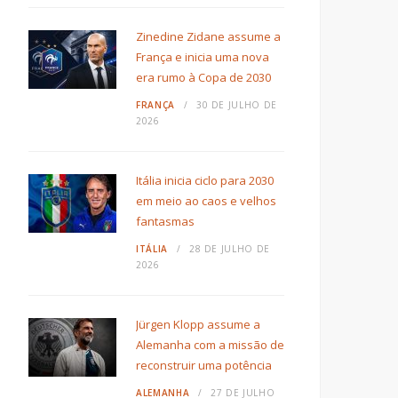
Zinedine Zidane assume a
França e inicia uma nova
era rumo à Copa de 2030
FRANÇA
30 DE JULHO DE
2026
Itália inicia ciclo para 2030
em meio ao caos e velhos
fantasmas
ITÁLIA
28 DE JULHO DE
2026
Jürgen Klopp assume a
Alemanha com a missão de
reconstruir uma potência
ALEMANHA
27 DE JULHO