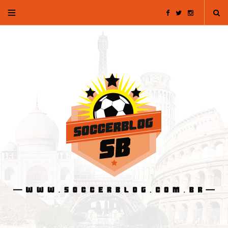
F
T
I
a
w
n
c
i
s
e
t
t
b
t
a
o
e
g
o
r
r
k
a
m