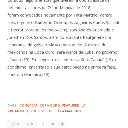
Contudo, alguns atletas que tiveram a oportunidade de
defender as cores da
Tri
no Mundial de 2018,
foram convocados novamente por Tata Martino, dentre
eles, o goleiro Guillermo Ochoa, os zagueiros Carlos Salcedo
e Héctor Moreno, os meio-campistas Andrés Guardado e
Jonathan Dos Santos, além do atacante Raúl Jiménez, a
esperança de gols do México no torneio. A estreia dos
mexicanos na Copa Ouro, será diante de Cuba, no próximo
sábado (15). Em seguida, eles enfrentarão o Canadá (19), e
por último, encerrarão a sua participação na primeira fase,
contra a Martinica (23).
TAGS:
CONCACAF
COPA OURO
FEATURED
LA
TRI
MÉXICO
SOCCERBLOG
TATA MARTINO
0
0