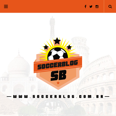
F
T
I
a
w
n
c
i
s
e
t
t
b
t
a
o
e
g
o
r
r
k
a
m