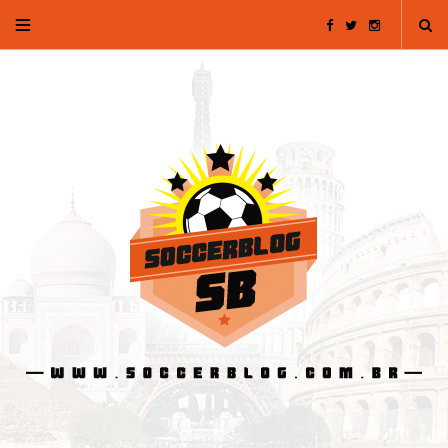
F
T
I
a
w
n
c
i
s
e
t
t
b
t
a
o
e
g
o
r
r
k
a
m