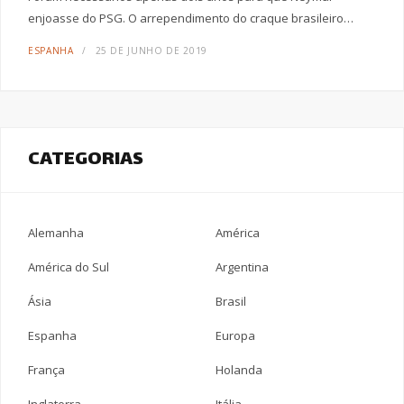
enjoasse do PSG. O arrependimento do craque brasileiro…
ESPANHA
25 DE JUNHO DE 2019
CATEGORIAS
Alemanha
América
América do Sul
Argentina
Ásia
Brasil
Espanha
Europa
França
Holanda
Inglaterra
Itália