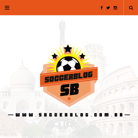
F
T
I
a
w
n
c
i
s
e
t
t
b
t
a
o
e
g
o
r
r
k
a
m