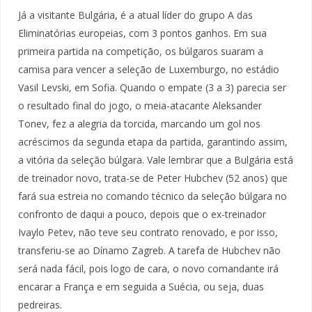
Já a visitante Bulgária, é a atual líder do grupo A das
Eliminatórias europeias, com 3 pontos ganhos. Em sua
primeira partida na competição, os búlgaros suaram a
camisa para vencer a seleção de Luxemburgo, no estádio
Vasil Levski, em Sofia. Quando o empate (3 a 3) parecia ser
o resultado final do jogo, o meia-atacante Aleksander
Tonev, fez a alegria da torcida, marcando um gol nos
acréscimos da segunda etapa da partida, garantindo assim,
a vitória da seleção búlgara. Vale lembrar que a Bulgária está
de treinador novo, trata-se de Peter Hubchev (52 anos) que
fará sua estreia no comando técnico da seleção búlgara no
confronto de daqui a pouco, depois que o ex-treinador
Ivaylo Petev, não teve seu contrato renovado, e por isso,
transferiu-se ao Dínamo Zagreb. A tarefa de Hubchev não
será nada fácil, pois logo de cara, o novo comandante irá
encarar a França e em seguida a Suécia, ou seja, duas
pedreiras.