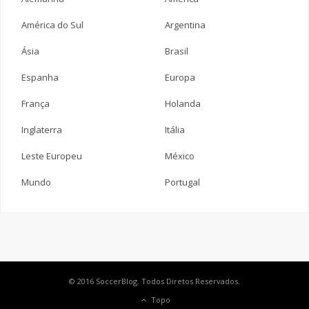
América do Sul
Argentina
Ásia
Brasil
Espanha
Europa
França
Holanda
Inglaterra
Itália
Leste Europeu
México
Mundo
Portugal
© 2016 SoccerBlog. Todos Diretos Reservados.
Topo