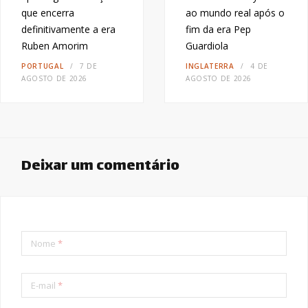
que encerra
ao mundo real após o
definitivamente a era
fim da era Pep
Ruben Amorim
Guardiola
PORTUGAL
7 DE
INGLATERRA
4 DE
AGOSTO DE 2026
AGOSTO DE 2026
Deixar um comentário
Nome
*
E-mail
*