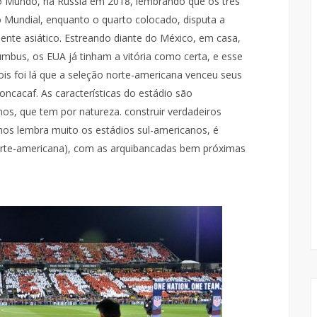
o Mundo, na Rússia em 2018, lembrando que os três
o Mundial, enquanto o quarto colocado, disputa a
nte asiático. Estreando diante do México, em casa,
umbus, os EUA já tinham a vitória como certa, e esse
is foi lá que a seleção norte-americana venceu seus
oncacaf. As características do estádio são
s, que tem por natureza. construir verdadeiros
os lembra muito os estádios sul-americanos, é
orte-americana), com as arquibancadas bem próximas