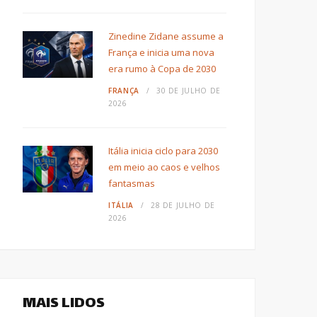
Zinedine Zidane assume a
França e inicia uma nova
era rumo à Copa de 2030
FRANÇA
30 DE JULHO DE
2026
Itália inicia ciclo para 2030
em meio ao caos e velhos
fantasmas
ITÁLIA
28 DE JULHO DE
2026
MAIS LIDOS