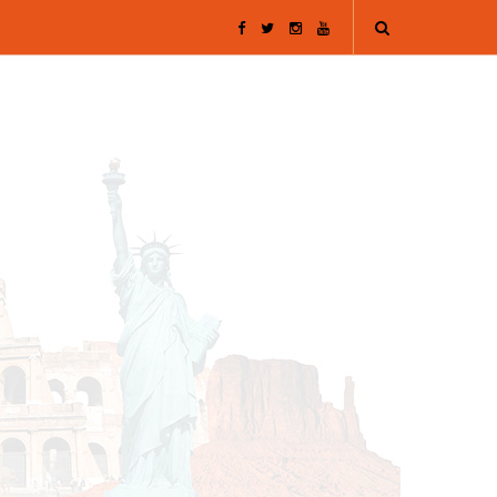
F
T
I
Y
a
w
n
o
c
i
s
u
e
t
t
T
b
t
a
u
o
e
g
b
o
r
r
e
k
a
m