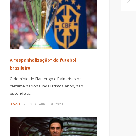
A “espanholização” do futebol
brasileiro
O domínio de Flamengo e Palmeiras no
certame nacional nos últimos anos, não
esconde a…
BRASIL
12 DE ABRIL DE 2021