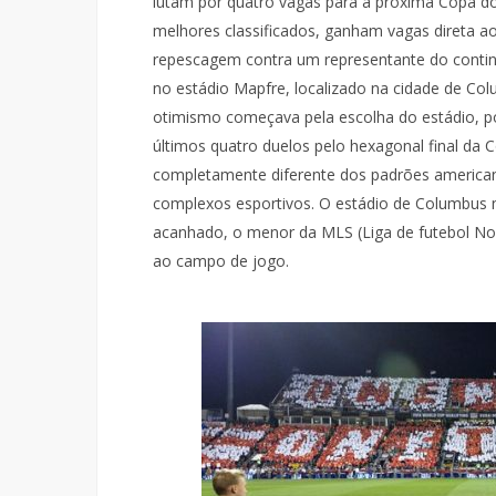
lutam por quatro vagas para a próxima Copa d
melhores classificados, ganham vagas direta a
repescagem contra um representante do contine
no estádio Mapfre, localizado na cidade de Col
otimismo começava pela escolha do estádio, po
últimos quatro duelos pelo hexagonal final da C
completamente diferente dos padrões americano
complexos esportivos. O estádio de Columbus n
acanhado, o menor da MLS (Liga de futebol N
ao campo de jogo.