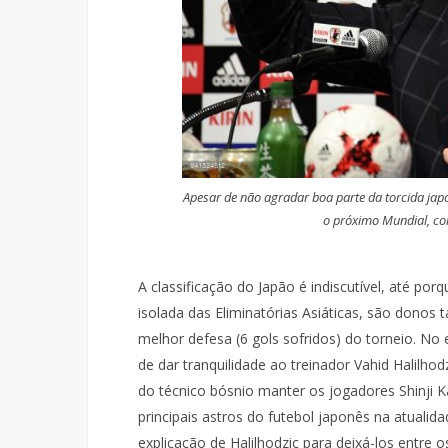
Apesar de não agradar boa parte da torcida japo
o próximo Mundial, c
A classificação do Japão é indiscutível, até por
isolada das Eliminatórias Asiáticas, são donos
melhor defesa (6 gols sofridos) do torneio. 
de dar tranquilidade ao treinador Vahid Halilhod
do técnico bósnio manter os jogadores Shinji K
principais astros do futebol japonês na atualid
explicação de Halilhodzic para deixá-los entre 