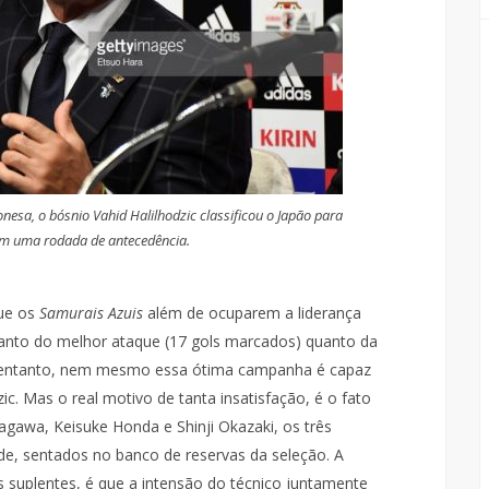
nesa, o bósnio Vahid Halilhodzic classificou o Japão para
om uma rodada de antecedência.
que os
Samurais Azuis
além de ocuparem a liderança
 tanto do melhor ataque (17 gols marcados) quanto da
No entanto, nem mesmo essa ótima campanha é capaz
zic. Mas o real motivo de tanta insatisfação, é o fato
agawa, Keisuke Honda e Shinji Okazaki, os três
ade, sentados no banco de reservas da seleção. A
os suplentes, é que a intensão do técnico juntamente