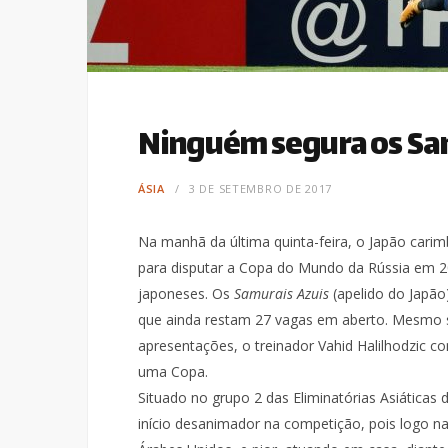
Ninguém segura os Sa
ÁSIA
3 DE SETEMBRO DE 2017
Na manhã da última quinta-feira, o Japão carim
para disputar a Copa do Mundo da Rússia em 20
japoneses. Os
Samurais Azuis
(apelido do Japão)
que ainda restam 27 vagas em aberto. Mesmo
apresentações, o treinador Vahid Halilhodzic co
uma Copa.
Situado no grupo 2 das Eliminatórias Asiática
início desanimador na competição, pois logo n