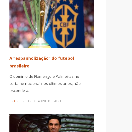
A “espanholização” do futebol
brasileiro
O domínio de Flamengo e Palmeiras no
certame nacional nos últimos anos, não
esconde a…
BRASIL
12 DE ABRIL DE 2021