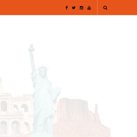
F
T
I
Y
a
w
n
o
c
i
s
u
e
t
t
T
b
t
a
u
o
e
g
b
o
r
r
e
k
a
m