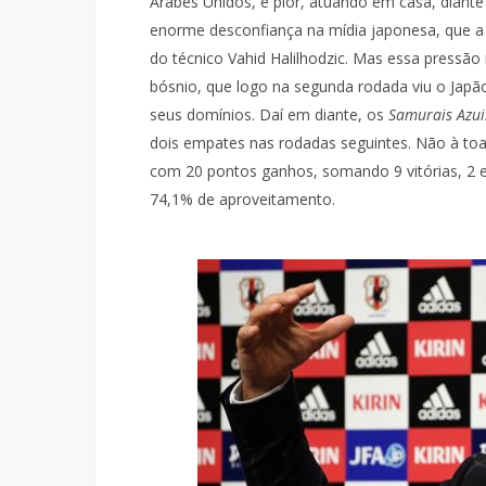
Árabes Unidos, e pior, atuando em casa, diante
enorme desconfiança na mídia japonesa, que a 
do técnico Vahid Halilhodzic. Mas essa pressão
bósnio, que logo na segunda rodada viu o Japão 
seus domínios. Daí em diante, os
Samurais Azui
dois empates nas rodadas seguintes. Não à toa
com 20 pontos ganhos, somando 9 vitórias, 2 e
74,1% de aproveitamento.