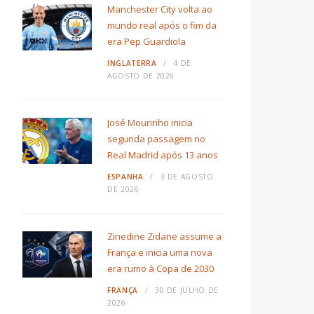
Manchester City volta ao
mundo real após o fim da
era Pep Guardiola
INGLATERRA
4 DE
AGOSTO DE 2026
José Mourinho inicia
segunda passagem no
Real Madrid após 13 anos
ESPANHA
3 DE AGOSTO
DE 2026
Zinedine Zidane assume a
França e inicia uma nova
era rumo à Copa de 2030
FRANÇA
30 DE JULHO DE
2026