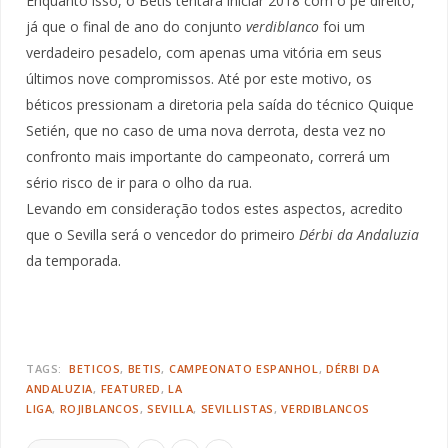
Enquanto isso, o Betis tentará iniciar 2018 com o pé direito,
já que o final de ano do conjunto
verdiblanco
foi um
verdadeiro pesadelo, com apenas uma vitória em seus
últimos nove compromissos. Até por este motivo, os
béticos pressionam a diretoria pela saída do técnico Quique
Setién, que no caso de uma nova derrota, desta vez no
confronto mais importante do campeonato, correrá um
sério risco de ir para o olho da rua.
Levando em consideração todos estes aspectos, acredito
que o Sevilla será o vencedor do primeiro
Dérbi da Andaluzia
da temporada.
TAGS:
BETICOS
BETIS
CAMPEONATO ESPANHOL
DÉRBI DA
ANDALUZIA
FEATURED
LA
LIGA
ROJIBLANCOS
SEVILLA
SEVILLISTAS
VERDIBLANCOS