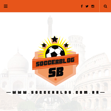
F
T
I
a
w
n
c
i
s
e
t
t
b
t
a
o
e
g
o
r
r
k
a
m