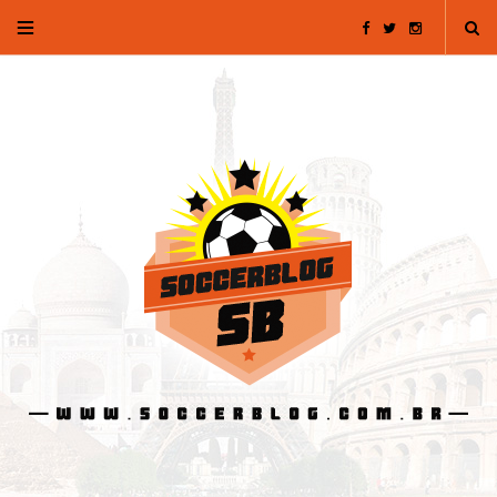
F
T
I
a
w
n
c
i
s
e
t
t
b
t
a
o
e
g
o
r
r
k
a
m