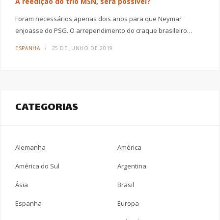
A reedição do trio MSN, será possível?
Foram necessários apenas dois anos para que Neymar
enjoasse do PSG. O arrependimento do craque brasileiro…
ESPANHA
25 DE JUNHO DE 2019
CATEGORIAS
Alemanha
América
América do Sul
Argentina
Ásia
Brasil
Espanha
Europa