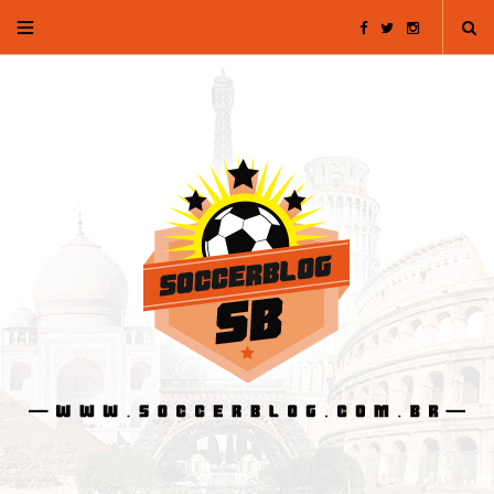
F
T
I
a
w
n
c
i
s
e
t
t
b
t
a
o
e
g
o
r
r
k
a
m