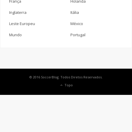
França
Holanda
Inglaterra
Itália
Leste Europeu
México
Mundo
Portugal
© 2016 SoccerBlog. Todos Diretos Reservados.
Topo