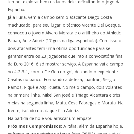
tempo, explorar bem os lados dele, dificultando o jogo da
Espanha.
Já a Fúria, vem a campo sem o atacante Diego Costa
machucado, para seu lugar, o técnico Vicente Del Bosque,
convocou o jovem Álvaro Morata e o artilheiro do Athletic
Bilbao, Aritz Aduriz (17 gols na liga espanhola). Com isso os
dois atacantes tem uma ótima oportunidade para se
garantir entre os 23 jogadores que irão a convocatória final
da Euro 2016, é só mostrar serviço. A Espanha vai a campo
no 4-2-3-1, com o De Gea no gol, deixando o experiente
Casillas no banco. Formando a defesa, Juanfran, Sergio
Ramos, Piqué e Azpilicueta. No meio campo, dois volantes
na primeira linha, Mikel San José e Thiago Alcantara e três
meias na segunda linha, Mata, Cesc Fabregas e Morata. Na
frente, isolado no ataque fica Aduriz.
Na partida de hoje vou arriscar um empate!
Próximos Compromissos:
A Itália, além da Espanha hoje,
enfrenta outra pedreira na terça-feira (29/03), pega a atual