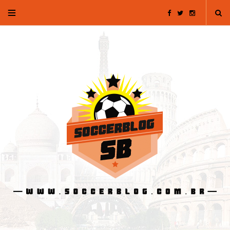
F
T
I
a
w
n
c
i
s
e
t
t
b
t
a
o
e
g
o
r
r
k
a
m