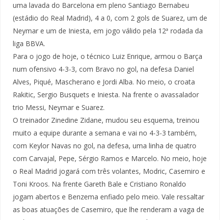
uma lavada do Barcelona em pleno Santiago Bernabeu
(estádio do Real Madrid), 4 a 0, com 2 gols de Suarez, um de
Neymar e um de Iniesta, em jogo válido pela 12ª rodada da
liga BBVA.
Para o jogo de hoje, o técnico Luiz Enrique, armou o Barça
num ofensivo 4-3-3, com Bravo no gol, na defesa Daniel
Alves, Piqué, Mascherano e Jordi Alba. No meio, o croata
Rakitic, Sergio Busquets e Iniesta. Na frente o avassalador
trio Messi, Neymar e Suarez.
O treinador Zinedine Zidane, mudou seu esquema, treinou
muito a equipe durante a semana e vai no 4-3-3 também,
com Keylor Navas no gol, na defesa, uma linha de quatro
com Carvajal, Pepe, Sérgio Ramos e Marcelo. No meio, hoje
o Real Madrid jogará com três volantes, Modric, Casemiro e
Toni Kroos. Na frente Gareth Bale e Cristiano Ronaldo
jogam abertos e Benzema enfiado pelo meio. Vale ressaltar
as boas atuações de Casemiro, que lhe renderam a vaga de