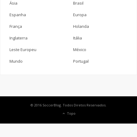
Ásia
Brasil
Espanha
Europa
França
Holanda
Inglaterra
Itália
Leste Europeu
México
Mundo
Portugal
© 2016 SoccerBlog. Todos Diretos Reservados.
Topo