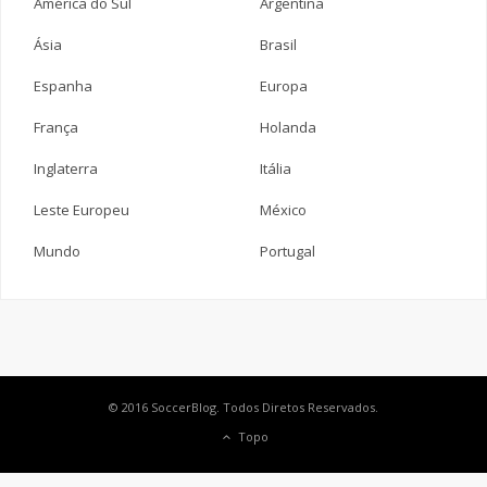
América do Sul
Argentina
Ásia
Brasil
Espanha
Europa
França
Holanda
Inglaterra
Itália
Leste Europeu
México
Mundo
Portugal
© 2016 SoccerBlog. Todos Diretos Reservados.
Topo