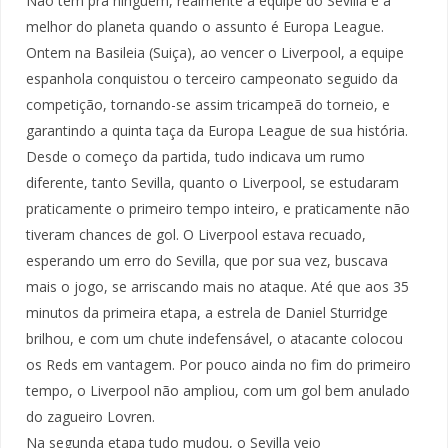
Não tem pra ninguém, realmente a equipe do Sevilla é a
melhor do planeta quando o assunto é Europa League.
Ontem na Basileia (Suiça), ao vencer o Liverpool, a equipe
espanhola conquistou o terceiro campeonato seguido da
competição, tornando-se assim tricampeã do torneio, e
garantindo a quinta taça da Europa League de sua história.
Desde o começo da partida, tudo indicava um rumo
diferente, tanto Sevilla, quanto o Liverpool, se estudaram
praticamente o primeiro tempo inteiro, e praticamente não
tiveram chances de gol. O Liverpool estava recuado,
esperando um erro do Sevilla, que por sua vez, buscava
mais o jogo, se arriscando mais no ataque. Até que aos 35
minutos da primeira etapa, a estrela de Daniel Sturridge
brilhou, e com um chute indefensável, o atacante colocou
os Reds em vantagem. Por pouco ainda no fim do primeiro
tempo, o Liverpool não ampliou, com um gol bem anulado
do zagueiro Lovren.
Na segunda etapa tudo mudou, o Sevilla veio