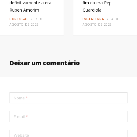
definitivamente a era
fim da era Pep
Ruben Amorim
Guardiola
PORTUGAL
7 DE
INGLATERRA
4 DE
AGOSTO DE 2026
AGOSTO DE 2026
Deixar um comentário
Nome
*
E-mail
*
Website