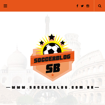
F
T
I
a
w
n
c
i
s
e
t
t
b
t
a
o
e
g
o
r
r
k
a
m