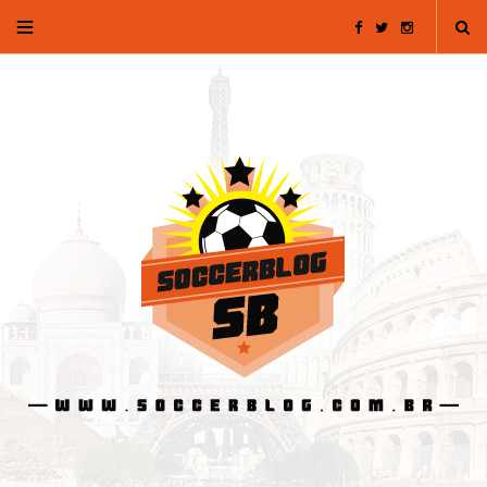
F
T
I
a
w
n
c
i
s
e
t
t
b
t
a
o
e
g
o
r
r
k
a
m