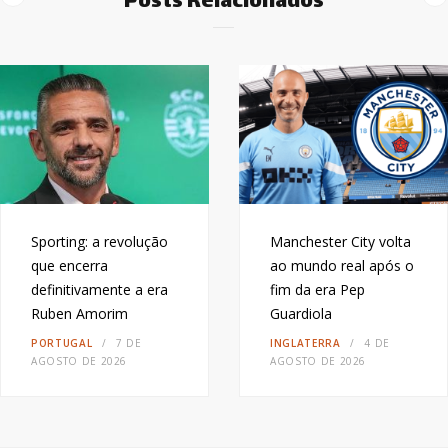
Posts Relacionados
Sporting: a revolução
Manchester City volta
que encerra
ao mundo real após o
definitivamente a era
fim da era Pep
Ruben Amorim
Guardiola
PORTUGAL
7 DE
INGLATERRA
4 DE
AGOSTO DE 2026
AGOSTO DE 2026