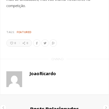
competição.
TAGS:
FEATURED
0
0
JoaoRicardo