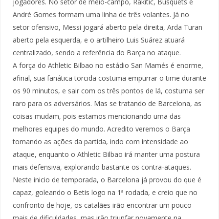
jogadores. No setor de meio-campo, Rakitic, Busquets e
André Gomes formam uma linha de três volantes. Já no
setor ofensivo, Messi jogará aberto pela direita, Arda Turan
aberto pela esquerda, e o artilheiro Luis Suárez atuará
centralizado, sendo a referência do Barça no ataque.
A força do Athletic Bilbao no estádio San Mamés é enorme,
afinal, sua fanática torcida costuma empurrar o time durante
os 90 minutos, e sair com os três pontos de lá, costuma ser
raro para os adversários. Mas se tratando de Barcelona, as
coisas mudam, pois estamos mencionando uma das
melhores equipes do mundo. Acredito veremos o Barça
tomando as ações da partida, indo com intensidade ao
ataque, enquanto o Athletic Bilbao irá manter uma postura
mais defensiva, explorando bastante os contra-ataques.
Neste inicio de temporada, o Barcelona já provou do que é
capaz, goleando o Betis logo na 1ª rodada, e creio que no
confronto de hoje, os catalães irão encontrar um pouco
mais de dificuldades, mas irão triunfar novamente na