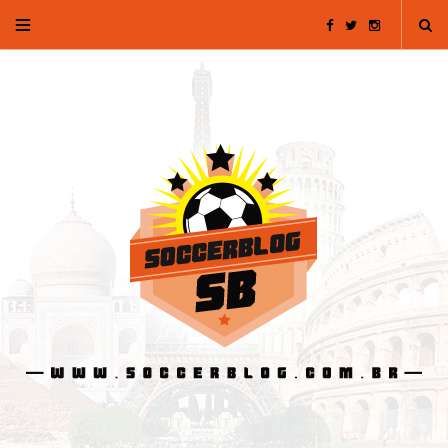
F
T
I
a
w
n
c
i
s
e
t
t
b
t
a
o
e
g
o
r
r
k
a
m