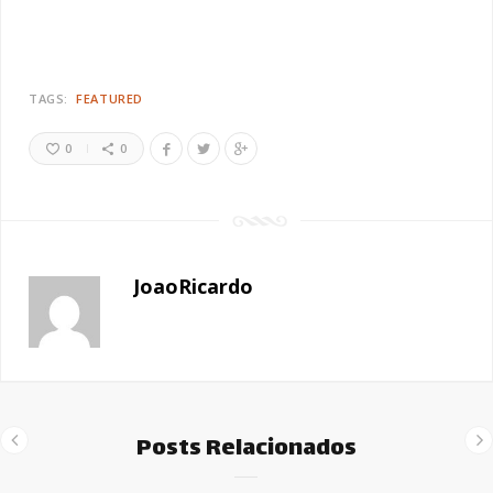
TAGS:
FEATURED
0
0
JoaoRicardo
Posts Relacionados