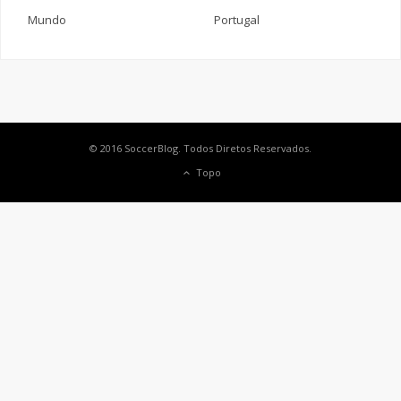
Mundo
Portugal
© 2016 SoccerBlog. Todos Diretos Reservados.
Topo