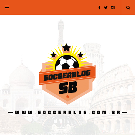
F
T
I
a
w
n
c
i
s
e
t
t
b
t
a
o
e
g
o
r
r
k
a
m