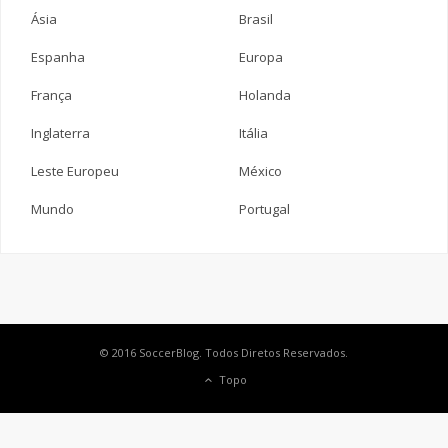
Ásia
Brasil
Espanha
Europa
França
Holanda
Inglaterra
Itália
Leste Europeu
México
Mundo
Portugal
© 2016 SoccerBlog. Todos Diretos Reservados.
Topo