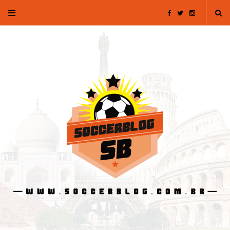
F
T
I
a
w
n
c
i
s
e
t
t
b
t
a
o
e
g
o
r
r
k
a
m