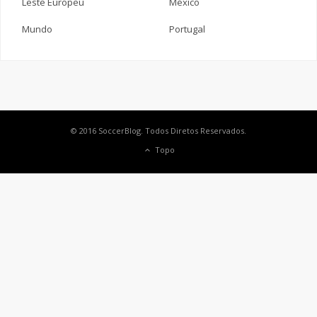
Leste Europeu
México
Mundo
Portugal
© 2016 SoccerBlog. Todos Diretos Reservados.
Topo