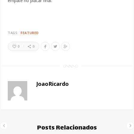
empate no placar final.
TAGS:
FEATURED
0
0
JoaoRicardo
Posts Relacionados