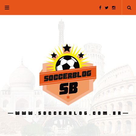
F
T
I
a
w
n
c
i
s
e
t
t
b
t
a
o
e
g
o
r
r
k
a
m