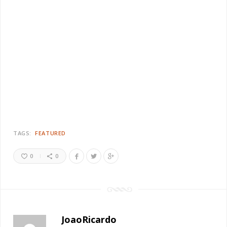
TAGS:
FEATURED
0
0
JoaoRicardo