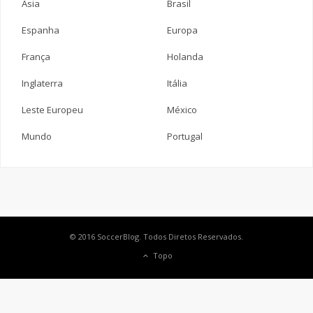
Ásia
Brasil
Espanha
Europa
França
Holanda
Inglaterra
Itália
Leste Europeu
México
Mundo
Portugal
© 2016 SoccerBlog. Todos Diretos Reservados.
Topo