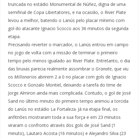
truncada no estádio Monumental de Núñez, digna de uma
semifinal de Copa Libertatores, e na ocasião, o River Plate
levou a melhor, batendo o Lanús pelo placar mínimo com
gol do atacante Ignacio Scocco aos 36 minutos da segunda
etapa.
Precisando reverter o marcador, o Lanús entrou em campo
no jogo de volta com a missão de terminar o primeiro
tempo pelo menos igualado ao River Plate. Entretanto, o dia
das bruxas parecia realmente assombrar o
Granate
, que viu
os
Millonarios
abrirem 2 a 0 no placar com gols de Ignacio
Scocco e Gonzalo Montiel, deixando a tarefa do time de
Jorge Almiron ainda mais complicada. Contudo, o gol de José
Sand no último minuto do primeiro tempo animou a torcida
do Lanús no estádio La Fortaleza. Já na etapa final, os
anfitriões mostraram toda a sua força e em 23 minutos
viraram o confronto através dos gols de José Sand (1
minuto), Lautaro Acosta (16 minutos) e Alejandro Silva (23