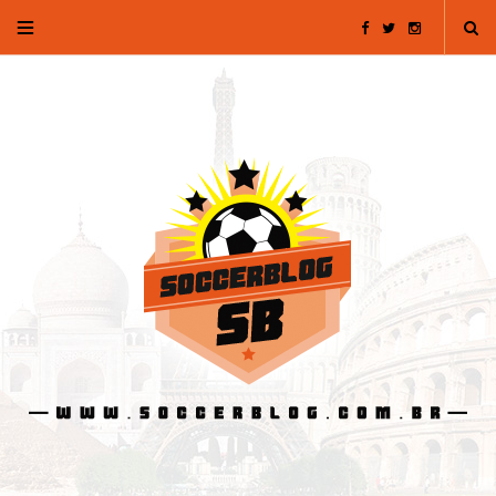
F
T
I
a
w
n
c
i
s
e
t
t
b
t
a
o
e
g
o
r
r
k
a
m