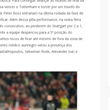
tica. Para conseguir avançar às oitavas de final da
a vencer o Tottenham e torcer por um triunfo do
de Peter Bosz entrariam na última rodada da fase de
icar. Além dessa pífia performance, na sexta-feira
s consecutivo, ao perderem do Stuttgart por 2 a 1,
nte a equipe despencou para a 5ª posição do
rios riscos de ficar até mesmo de fora da zona de
ento médico aurinegro vetou a presença dos
astathopoulos, Sebastian Rode, Alexander Isac e