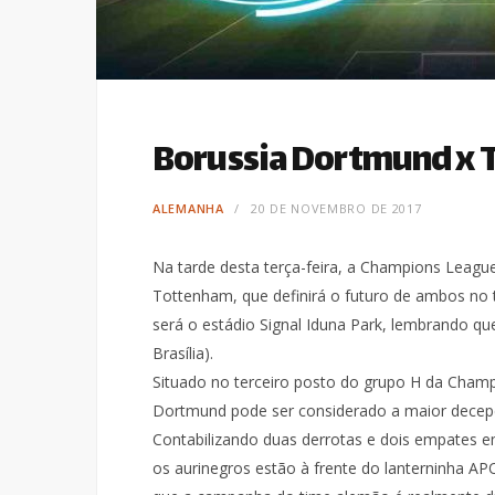
Borussia Dortmund x
ALEMANHA
20 DE NOVEMBRO DE 2017
Na tarde desta terça-feira, a Champions Leagu
Tottenham, que definirá o futuro de ambos no 
será o estádio Signal Iduna Park, lembrando qu
Brasília).
Situado no terceiro posto do grupo H da Cham
Dortmund pode ser considerado a maior decepç
Contabilizando duas derrotas e dois empates em
os aurinegros estão à frente do lanterninha AP