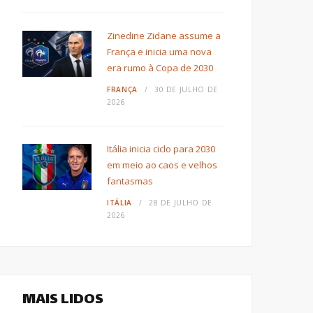
Zinedine Zidane assume a
França e inicia uma nova
era rumo à Copa de 2030
FRANÇA
30 DE JULHO DE
2026
Itália inicia ciclo para 2030
em meio ao caos e velhos
fantasmas
ITÁLIA
28 DE JULHO DE
2026
MAIS LIDOS