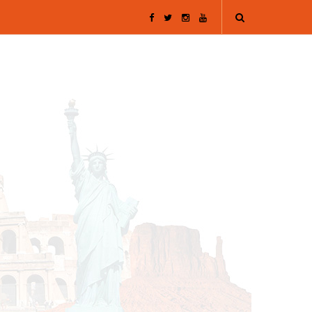
F
T
I
Y
a
w
n
o
c
i
s
u
e
t
t
T
b
t
a
u
o
e
g
b
o
r
r
e
k
a
m