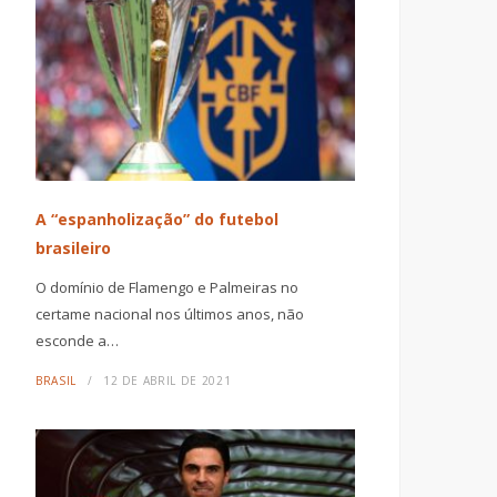
A “espanholização” do futebol
brasileiro
O domínio de Flamengo e Palmeiras no
certame nacional nos últimos anos, não
esconde a…
BRASIL
12 DE ABRIL DE 2021