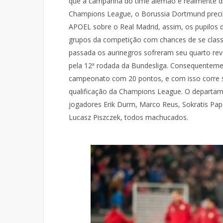
que a campanha do time alemão é realmente drás
Champions League, o Borussia Dortmund precis
APOEL sobre o Real Madrid, assim, os pupilos 
grupos da competição com chances de se classif
passada os aurinegros sofreram seu quarto revé
pela 12ª rodada da Bundesliga. Consequenteme
campeonato com 20 pontos, e com isso corre sé
qualificação da Champions League. O departam
jogadores Erik Durm, Marco Reus, Sokratis Pap
Lucasz Piszczek, todos machucados.