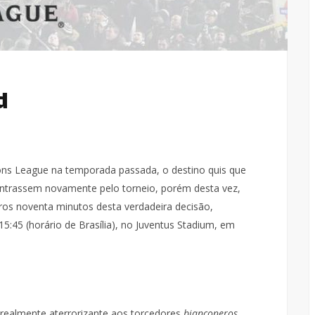
d
ons League na temporada passada, o destino quis que
ontrassem novamente pelo torneio, porém desta vez,
iros noventa minutos desta verdadeira decisão,
15:45 (horário de Brasília), no Juventus Stadium, em
 realmente aterrorizante aos torcedores
bianconeros
,