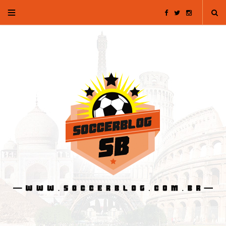
F
T
I
a
w
n
c
i
s
e
t
t
b
t
a
o
e
g
o
r
r
k
a
m