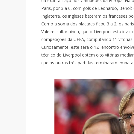
da extinta Taça dos Campeões da Europa. Na o
Paris, por 3 a 0, com gols de Leonardo, Benoît 
Inglaterra, os ingleses bateram os franceses p
Como a soma dos placares ficou 3 a 2, os pari
Vale ressaltar ainda, que o Liverpool está invi
competições da UEFA, computando 11 vitórias 
Curiosamente, este será o 12º encontro envol
técnico do Liverpool obtém oito vitórias media
que as outras três partidas terminaram empata