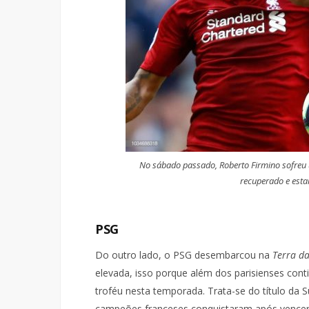
No sábado passado, Roberto Firmino sofreu u
recuperado e est
PSG
Do outro lado, o PSG desembarcou na
Terra d
elevada, isso porque além dos parisienses cont
troféu nesta temporada. Trata-se do título da 
campeões franceses conquistaram após vencer