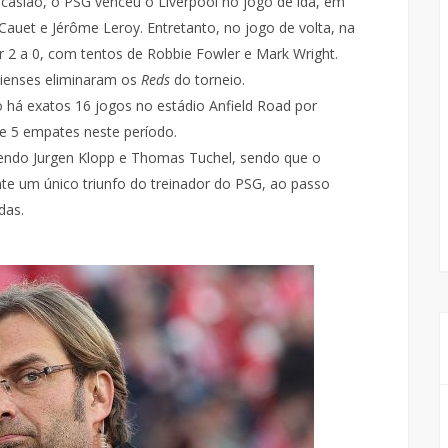
casião, o PSG venceu o Liverpool no jogo de ida, em
Cauet e Jérôme Leroy. Entretanto, no jogo de volta, na
or 2 a 0, com tentos de Robbie Fowler e Mark Wright.
sienses eliminaram os
Reds
do torneio.
cto há exatos 16 jogos no estádio Anfield Road por
e 5 empates neste período.
vendo Jurgen Klopp e Thomas Tuchel, sendo que o
nte um único triunfo do treinador do PSG, ao passo
das.