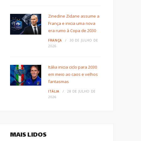
Zinedine Zidane assume a
França e inicia uma nova
era rumo à Copa de 2030
FRANÇA
30 DE JULHO DE
2026
Itália inicia ciclo para 2030
em meio ao caos e velhos
fantasmas
ITÁLIA
28 DE JULHO DE
2026
MAIS LIDOS