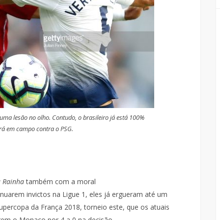
ma lesão no olho. Contudo, o brasileiro já está 100%
ará em campo contra o PSG.
a Rainha
também com a moral
inuarem invictos na Ligue 1, eles já ergueram até um
Supercopa da França 2018, torneio este, que os atuais
em o Monaco por 4 a 0 na decisão.