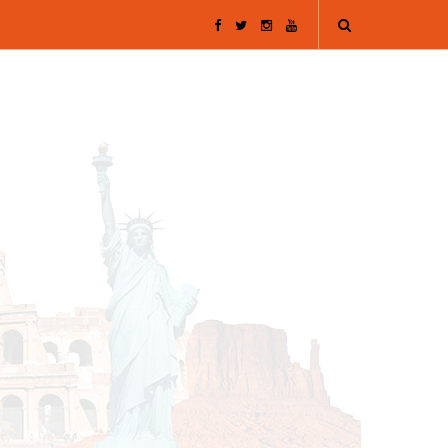
F
T
I
Y
a
w
n
o
c
i
s
u
e
t
t
T
b
t
a
u
o
e
g
b
o
r
r
e
k
a
m