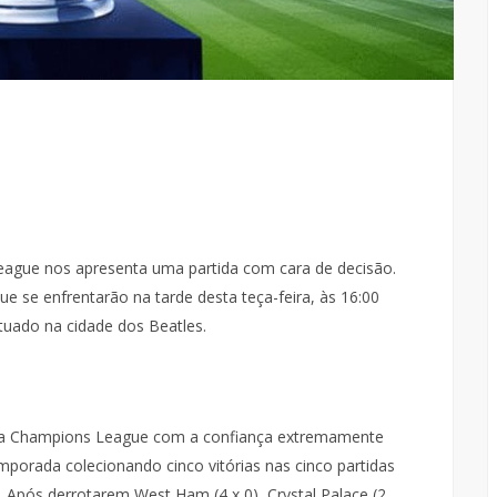
eague nos apresenta uma partida com cara de decisão.
ue se enfrentarão na tarde desta teça-feira, às 16:00
situado na cidade dos Beatles.
na Champions League com a confiança extremamente
mporada colecionando cinco vitórias nas cinco partidas
. Após derrotarem West Ham (4 x 0), Crystal Palace (2