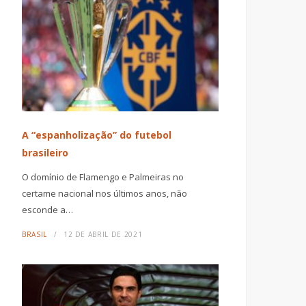
A “espanholização” do futebol
brasileiro
O domínio de Flamengo e Palmeiras no
certame nacional nos últimos anos, não
esconde a…
BRASIL
12 DE ABRIL DE 2021