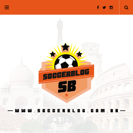
F
T
I
a
w
n
c
i
s
e
t
t
b
t
a
o
e
g
o
r
r
k
a
m