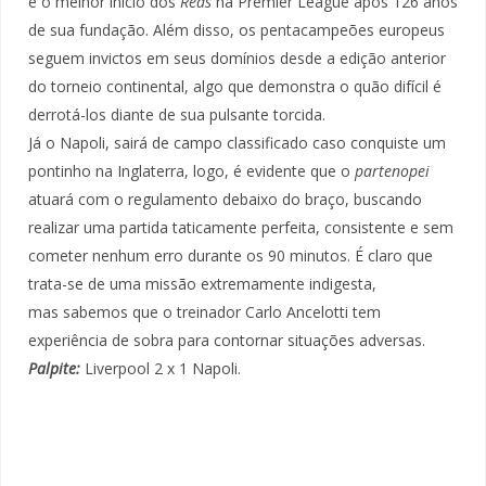
é o melhor início dos
Reds
na Premier League após 126 anos
de sua fundação. Além disso, os pentacampeões europeus
seguem invictos em seus domínios desde a edição anterior
do torneio continental, algo que demonstra o quão difícil é
derrotá-los diante de sua pulsante torcida.
Já o Napoli, sairá de campo classificado caso conquiste um
pontinho na Inglaterra, logo, é evidente que o
partenopei
atuará com o regulamento debaixo do braço, buscando
realizar uma partida taticamente perfeita, consistente e sem
cometer nenhum erro durante os 90 minutos. É claro que
trata-se de uma missão extremamente indigesta,
mas sabemos que o treinador Carlo Ancelotti tem
experiência de sobra para contornar situações adversas.
Palpite:
Liverpool 2 x 1 Napoli.