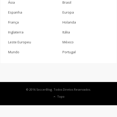
Ásia
Brasil
Espanha
Europa
França
Holanda
Inglaterra
Itália
Leste Europeu
México
Mundo
Portugal
© 2016 SoccerBlog. Todos Diretos Reservados.
Topo