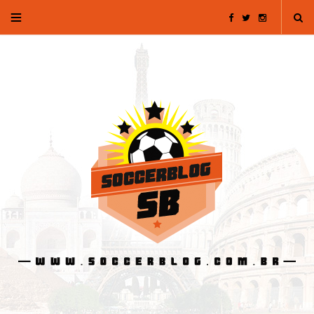
F
T
I
a
w
n
c
i
s
e
t
t
b
t
a
o
e
g
o
r
r
k
a
m