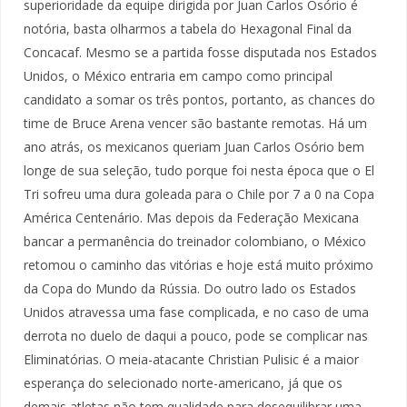
superioridade da equipe dirigida por Juan Carlos Osório é
notória, basta olharmos a tabela do Hexagonal Final da
Concacaf. Mesmo se a partida fosse disputada nos Estados
Unidos, o México entraria em campo como principal
candidato a somar os três pontos, portanto, as chances do
time de Bruce Arena vencer são bastante remotas. Há um
ano atrás, os mexicanos queriam Juan Carlos Osório bem
longe de sua seleção, tudo porque foi nesta época que o El
Tri sofreu uma dura goleada para o Chile por 7 a 0 na Copa
América Centenário. Mas depois da Federação Mexicana
bancar a permanência do treinador colombiano, o México
retomou o caminho das vitórias e hoje está muito próximo
da Copa do Mundo da Rússia. Do outro lado os Estados
Unidos atravessa uma fase complicada, e no caso de uma
derrota no duelo de daqui a pouco, pode se complicar nas
Eliminatórias. O meia-atacante Christian Pulisic é a maior
esperança do selecionado norte-americano, já que os
demais atletas não tem qualidade para desequilibrar uma