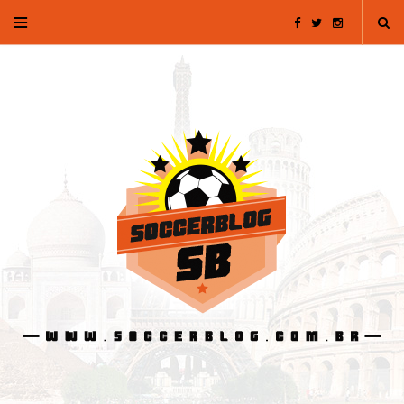
F
T
I
a
w
n
c
i
s
e
t
t
b
t
a
o
e
g
o
r
r
k
a
m