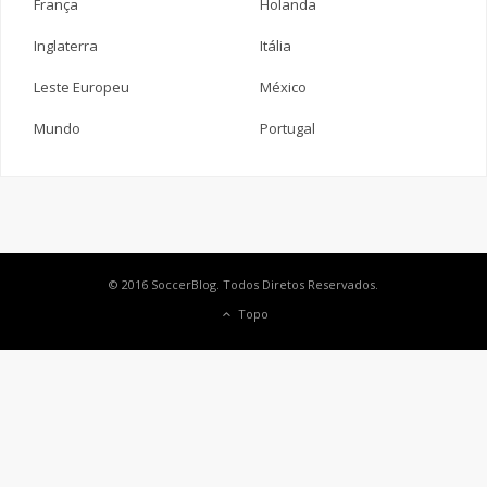
França
Holanda
Inglaterra
Itália
Leste Europeu
México
Mundo
Portugal
© 2016 SoccerBlog. Todos Diretos Reservados.
Topo