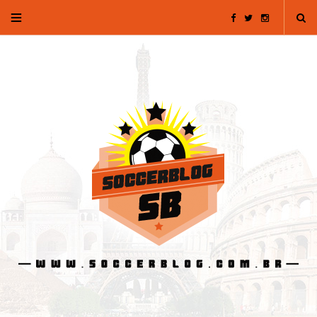
F
T
I
a
w
n
c
i
s
e
t
t
b
t
a
o
e
g
o
r
r
k
a
m