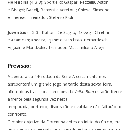
Fiorentina
(4-3-3): Sportiello; Gaspar, Pezzella, Astori
e Biraghi; Badelj, Benassi e Veretout; Chiesa, Simeone
e Thereau. Treinador: Stefano Pioli.
Juventus
(4-3-3): Buffon; De Sciglio, Barzagli, Chiellini
e Asamoah; Khedira, Pjanic e Marchisio; Bernardeschi,
Higuaín e Mandzukic. Treinador: Massimiliano Allegri.
Previsão:
A abertura da 24ª rodada da Serie A certamente nos
apresentará um grande jogo na tarde desta sexta-feira,
afinal, duas tradicionais equipes da
Velha Bota
estarão frente
a frente pela segunda vez nesta
temporada,
portanto, disposição e rivalidade não faltarão no
confronto.
O maior objetivo da Fiorentina antes do início do Calcio, era
terminar o campeonato posicionado entre os seis primeiros