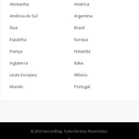
Alemanha
América
América do Sul
Argentina
Ásia
Brasil
Espanha
Europa
França
Holanda
Inglaterra
Itália
Leste Europeu
México
Mundo
Portugal
© 2016 SoccerBlog. Todos Diretos Reservados.