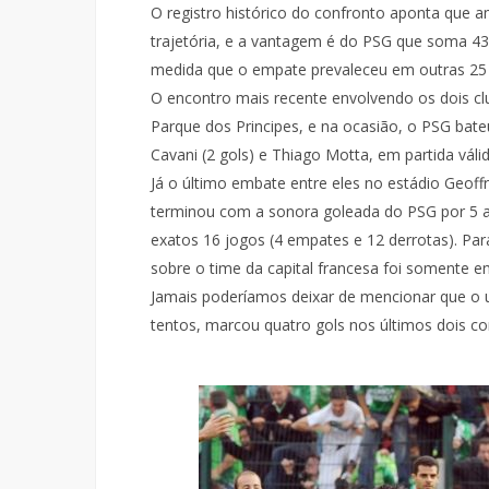
O registro histórico do confronto aponta que 
trajetória, e a vantagem é do PSG que soma 43 v
medida que o empate prevaleceu em outras 25
O encontro mais recente envolvendo os dois c
Parque dos Principes, e na ocasião, o PSG bate
Cavani (2 gols) e Thiago Motta, em partida válid
Já o último embate entre eles no estádio Geof
terminou com a sonora goleada do PSG por 5 a 
exatos 16 jogos (4 empates e 12 derrotas). Para 
sobre o time da capital francesa foi somente em
Jamais poderíamos deixar de mencionar que o u
tentos, marcou quatro gols nos últimos dois c