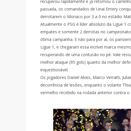
recuperou rapidamente e já retomou o caminho
passada, os comandados de Unai Emery conquis
derrotarem o Monaco por 3 a 0 no estádio Mat
Atualmente o PSG é líder absoluto da Ligue 1 c
empates e somente 2 derrotas no campeonato,
ótima campanha. E não para por aí, os parisien
Ligue 1, e chegaram essa incrível marca mesm
recuperando de uma contusão no pé. Vale ressa
melhor ataque (95 gols) quanto da melhor defes
inquestionável.
Os jogadores Daniel Alves, Marco Verratti, Jul
decorrência de lesões, enquanto o volante Thi
vermelho recebido na rodada anterior contra o 