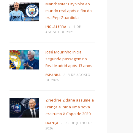
Manchester City volta ao
mundo real após o fim da
era Pep Guardiola
INGLATERRA
4 DE
AGOSTO DE 2026
José Mourinho inicia
segunda passagem no
Real Madrid após 13 anos
ESPANHA
3 DE AGOSTO
DE 2026
Zinedine Zidane assume a
França e inicia uma nova
era rumo à Copa de 2030
FRANÇA
30 DE JULHO DE
2026