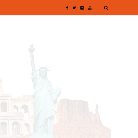
F
T
I
Y
a
w
n
o
c
i
s
u
e
t
t
T
b
t
a
u
o
e
g
b
o
r
r
e
k
a
m