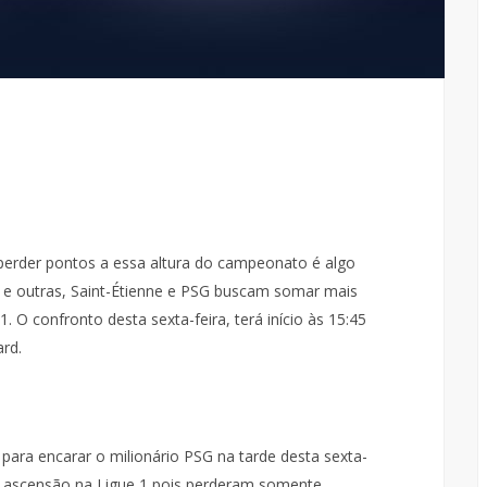
e perder pontos a essa altura do campeonato é algo
s e outras, Saint-Étienne e PSG buscam somar mais
. O confronto desta sexta-feira, terá início às 15:45
ard.
para encarar o milionário PSG na tarde desta sexta-
ascensão na Ligue 1 pois perderam somente