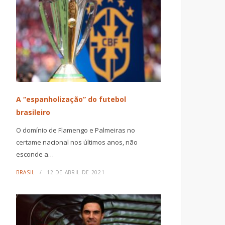
A “espanholização” do futebol
brasileiro
O domínio de Flamengo e Palmeiras no
certame nacional nos últimos anos, não
esconde a…
BRASIL
12 DE ABRIL DE 2021