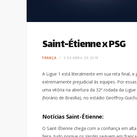
Saint-Étienne x PSG
FRANÇA
5 DE ABRIL DE 2018
A Ligue 1 está literalmente em sua reta final, 
extremamente prejudicial às equipes. Por essa
uma vitória na abertura da 32ª rodada da Ligue 1
(horário de Brasília), no estádio Geoffroy-Guich
Notícias Saint-Étienne:
O Saint-Étienne chega com a confiança em alta 
feira, tudo porque os
Verdes
seguem em franca 