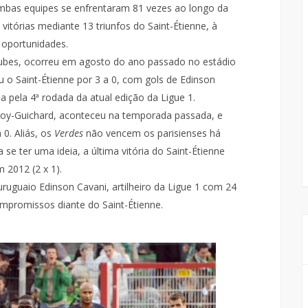
ambas equipes se enfrentaram 81 vezes ao longo da
itórias mediante 13 triunfos do Saint-Étienne, à
 oportunidades.
lubes, ocorreu em agosto do ano passado no estádio
u o Saint-Étienne por 3 a 0, com gols de Edinson
a pela 4ª rodada da atual edição da Ligue 1.
froy-Guichard, aconteceu na temporada passada, e
0. Aliás, os
Verdes
não vencem os parisienses há
se ter uma ideia, a última vitória do Saint-Étienne
 2012 (2 x 1).
ruguaio Edinson Cavani, artilheiro da Ligue 1 com 24
ompromissos diante do Saint-Étienne.