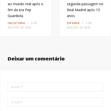
ao mundo real após o
segunda passagem no
fim da era Pep
Real Madrid após 13
Guardiola
anos
INGLATERRA
4 DE
ESPANHA
3 DE
AGOSTO DE 2026
AGOSTO DE 2026
Deixar um comentário
Nome
*
E-mail
*