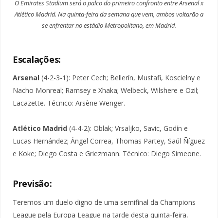
O Emirates Stadium será o palco do primeiro confronto entre Arsenal x
Atlético Madrid. Na quinta-feira da semana que vem, ambos voltarão a
se enfrentar no estádio Metropolitano, em Madrid.
Escalações:
Arsenal
(4-2-3-1): Peter Cech; Bellerín, Mustafi, Koscielny e
Nacho Monreal; Ramsey e Xhaka; Welbeck, Wilshere e Ozil;
Lacazette. Técnico: Arsène Wenger.
Atlético Madrid
(4-4-2): Oblak; Vrsaljko, Savic, Godín e
Lucas Hernández; Ángel Correa, Thomas Partey, Saúl Ñíguez
e Koke; Diego Costa e Griezmann. Técnico: Diego Simeone.
Previsão:
Teremos um duelo digno de uma semifinal da Champions
League pela Europa League na tarde desta quinta-feira,