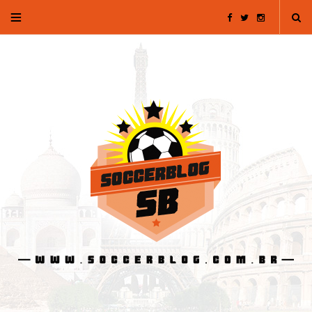
F
T
I
a
w
n
c
i
s
e
t
t
b
t
a
o
e
g
o
r
r
k
a
m