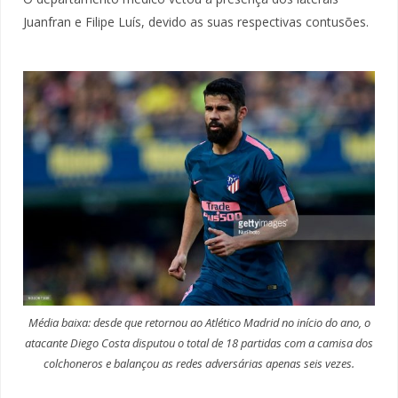
Juanfran e Filipe Luís, devido as suas respectivas contusões.
Média baixa: desde que retornou ao Atlético Madrid no início do ano, o
atacante Diego Costa disputou o total de 18 partidas com a camisa dos
colchoneros e balançou as redes adversárias apenas seis vezes.