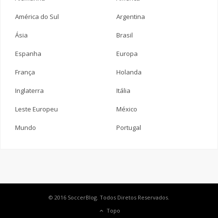
América do Sul
Argentina
Ásia
Brasil
Espanha
Europa
França
Holanda
Inglaterra
Itália
Leste Europeu
México
Mundo
Portugal
© 2016 SoccerBlog. Todos Diretos Reservados.
Topo