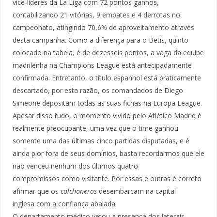
vice-líderes da La Liga com 72 pontos ganhos,
contabilizando 21 vitórias, 9 empates e 4 derrotas no
campeonato, atingindo 70,6% de aproveitamento através
desta campanha. Como a diferença para o Betis, quinto
colocado na tabela, é de dezesseis pontos, a vaga da equipe
madrilenha na Champions League está antecipadamente
confirmada. Entretanto, o título espanhol está praticamente
descartado, por esta razão, os comandados de Diego
Simeone depositam todas as suas fichas na Europa League.
Apesar disso tudo, o momento vivido pelo Atlético Madrid é
realmente preocupante, uma vez que o time ganhou
somente uma das últimas cinco partidas disputadas, e é
ainda pior fora de seus domínios, basta recordarmos que ele
não venceu nenhum dos últimos quatro
compromissos como visitante. Por essas e outras é correto
afirmar que os
colchoneros
desembarcam na capital
inglesa com a confiança abalada.
O departamento médico vetou a presença dos laterais