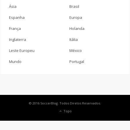
Ásia
Brasil
Espanha
Europa
França
Holanda
Inglaterra
Itália
Leste Europeu
México
Mundo
Portugal
© 2016 SoccerBlog. Todos Diretos Reservados.
Topo