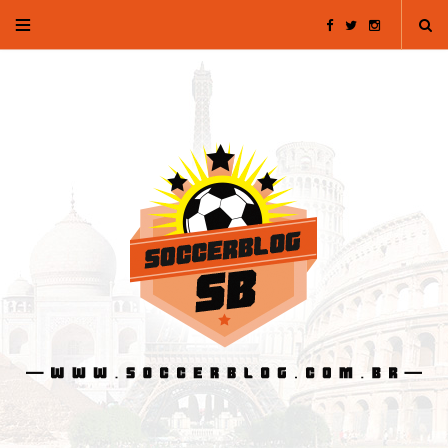
F
T
I
a
w
n
c
i
s
e
t
t
b
t
a
o
e
g
o
r
r
k
a
m