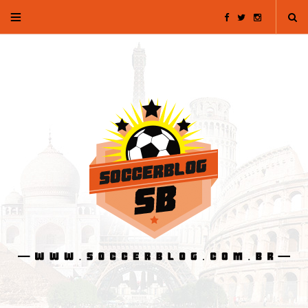
F
T
I
a
w
n
c
i
s
e
t
t
b
t
a
o
e
g
o
r
r
k
a
m