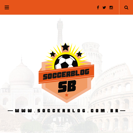
F
T
I
a
w
n
c
i
s
e
t
t
b
t
a
o
e
g
o
r
r
k
a
m