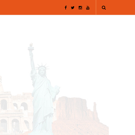
F
T
I
Y
a
w
n
o
c
i
s
u
e
t
t
T
b
t
a
u
o
e
g
b
o
r
r
e
k
a
m