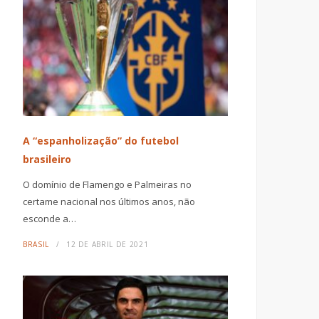
A “espanholização” do futebol
brasileiro
O domínio de Flamengo e Palmeiras no
certame nacional nos últimos anos, não
esconde a…
BRASIL
12 DE ABRIL DE 2021