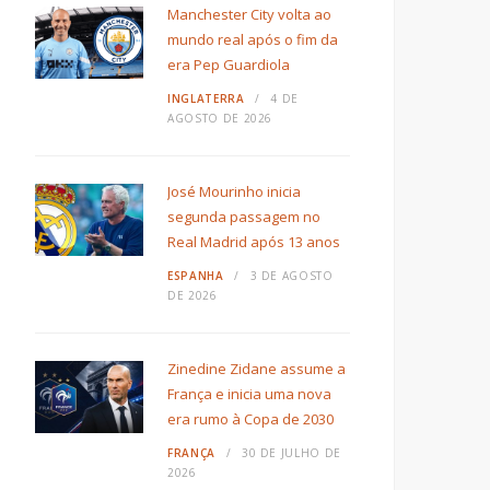
Manchester City volta ao
mundo real após o fim da
era Pep Guardiola
INGLATERRA
4 DE
AGOSTO DE 2026
José Mourinho inicia
segunda passagem no
Real Madrid após 13 anos
ESPANHA
3 DE AGOSTO
DE 2026
Zinedine Zidane assume a
França e inicia uma nova
era rumo à Copa de 2030
FRANÇA
30 DE JULHO DE
2026