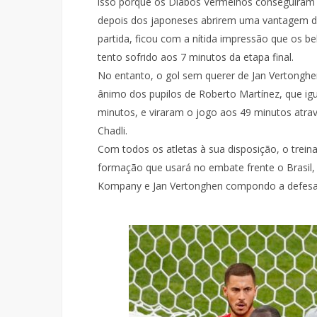
isso porque os Diabos Vermelhos conseguiram d
depois dos japoneses abrirem uma vantagem d
partida, ficou com a nítida impressão que os 
tento sofrido aos 7 minutos da etapa final.
No entanto, o gol sem querer de Jan Vertongh
ânimo dos pupilos de Roberto Martínez, que ig
minutos, e viraram o jogo aos 49 minutos atra
Chadli.
Com todos os atletas à sua disposição, o trei
formação que usará no embate frente o Brasil, 
Kompany e Jan Vertonghen compondo a defesa, 