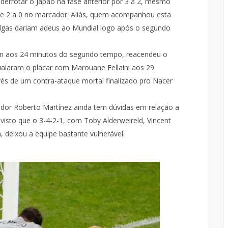
errotar o Japão na fase anterior por 3 a 2, mesmo
e 2 a 0 no marcador. Aliás, quem acompanhou esta
belgas dariam adeus ao Mundial logo após o segundo
en aos 24 minutos do segundo tempo, reacendeu o
ualaram o placar com Marouane Fellaini aos 29
vés de um contra-ataque mortal finalizado pro Nacer
nador Roberto Martínez ainda tem dúvidas em relação a
visto que o 3-4-2-1, com Toby Alderweireld, Vincent
deixou a equipe bastante vulnerável.