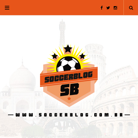
F
T
I
a
w
n
c
i
s
e
t
t
b
t
a
o
e
g
o
r
r
k
a
m