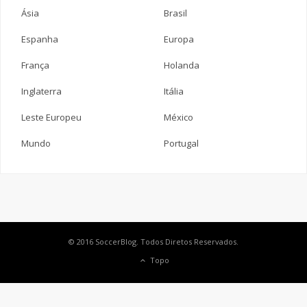
Ásia
Brasil
Espanha
Europa
França
Holanda
Inglaterra
Itália
Leste Europeu
México
Mundo
Portugal
© 2016 SoccerBlog. Todos Diretos Reservados.
Topo