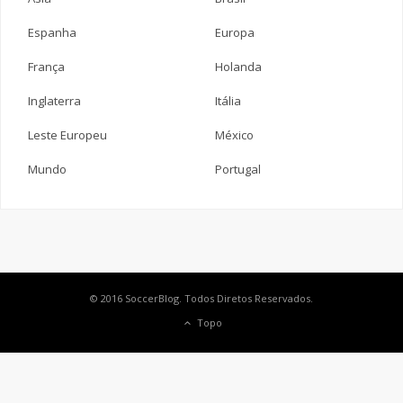
Espanha
Europa
França
Holanda
Inglaterra
Itália
Leste Europeu
México
Mundo
Portugal
© 2016 SoccerBlog. Todos Diretos Reservados.
Topo