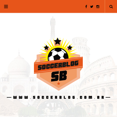
F
T
I
a
w
n
c
i
s
e
t
t
b
t
a
o
e
g
o
r
r
k
a
m