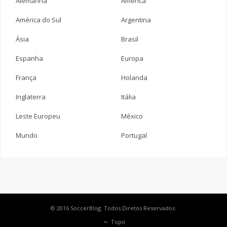
Alemanha
América
América do Sul
Argentina
Ásia
Brasil
Espanha
Europa
França
Holanda
Inglaterra
Itália
Leste Europeu
México
Mundo
Portugal
© 2016 SoccerBlog. Todos Diretos Reservados.
Topo