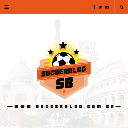
F
T
I
a
w
n
c
i
s
e
t
t
b
t
a
o
e
g
o
r
r
k
a
m