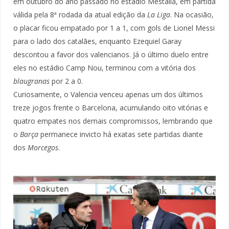
em outubro do ano passado no estádio Mestalla, em partida
válida pela 8ª rodada da atual edição da
La Liga
. Na ocasião,
o placar ficou empatado por 1 a 1, com gols de Lionel Messi
para o lado dos catalães, enquanto Ezequiel Garay
descontou a favor dos valencianos. Já o último duelo entre
eles no estádio Camp Nou, terminou com a vitória dos
blaugranas
por 2 a 0.
Curiosamente, o Valencia venceu apenas um dos últimos
treze jogos frente o Barcelona, acumulando oito vitórias e
quatro empates nos demais compromissos, lembrando que
o
Barça
permanece invicto há exatas sete partidas diante
dos
Morcegos
.