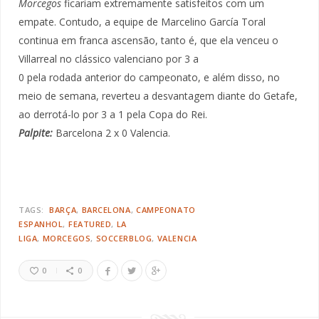
Morcegos
ficariam extremamente satisfeitos com um
empate. Contudo, a equipe de Marcelino García Toral
continua em franca ascensão, tanto é, que ela venceu o
Villarreal no clássico valenciano por 3 a
0 pela rodada anterior do campeonato, e além disso, no
meio de semana, reverteu a desvantagem diante do Getafe,
ao derrotá-lo por 3 a 1 pela Copa do Rei.
Palpite:
Barcelona 2 x 0 Valencia.
TAGS:
BARÇA
BARCELONA
CAMPEONATO
ESPANHOL
FEATURED
LA
LIGA
MORCEGOS
SOCCERBLOG
VALENCIA
0
0