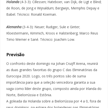
Holanda
(4-3-3): Cillessen; Hateboer, van Dijk, de Ligt e Blind;
de Roon, de Jong e Wijnaldum; Bergwijn, Memphis Depay e
Babel. Técnico: Ronald Koeman.
Alemanha
(3-4-3): Neuer; Rudiger, Sule e Ginter;
Kloestermann, Kimmich, Kroos e Halstenberg; Marco Reus
Timo Werner e Sané. Técnico: Joachim Low.
Previsão
O confronto deste domingo na Johan Cruijff Arena, reunirá
as duas grandes favoritas do grupo C das Eliminatórias da
Eurocopa 2020. Logo, os três pontos são de suma
importância para que a seleção vencedora garanta a sua
vaga como líder deste grupo, composto ainda por Irlanda do
Norte, Bielorrússia e Estõnia.
A goleada da Holanda sobre a Bielorrússia por 4 a 0, fora de
seus domínios, na estreia dos holandeses nas Eliminatórias