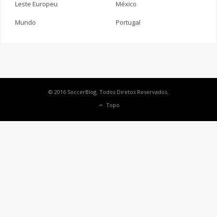
Leste Europeu
México
Mundo
Portugal
© 2016 SoccerBlog. Todos Diretos Reservados.
Topo