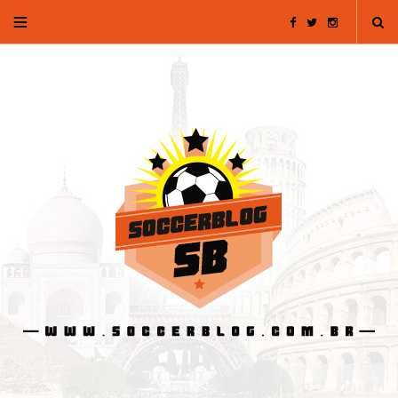
F
T
I
a
w
n
c
i
s
e
t
t
b
t
a
o
e
g
o
r
r
k
a
m