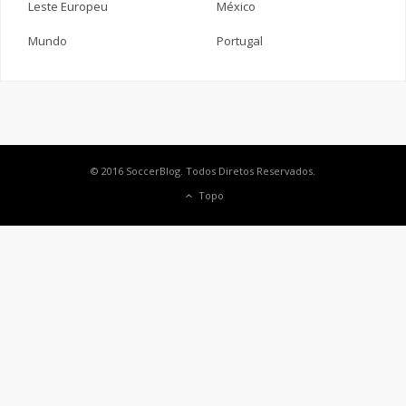
Leste Europeu
México
Mundo
Portugal
© 2016 SoccerBlog. Todos Diretos Reservados.
Topo