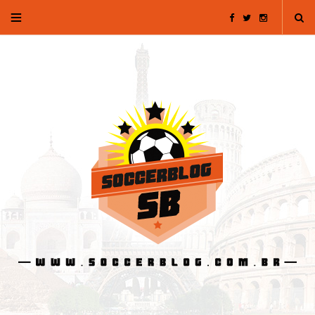
F
T
I
a
w
n
c
i
s
e
t
t
b
t
a
o
e
g
o
r
r
k
a
m