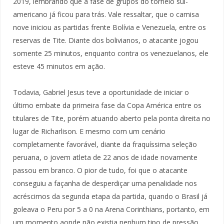
2019, lembrando que a fase de grupos do torneio sul-
americano já ficou para trás. Vale ressaltar, que o camisa
nove iniciou as partidas frente Bolívia e Venezuela, entre os
reservas de Tite. Diante dos bolivianos, o atacante jogou
somente 25 minutos, enquanto contra os venezuelanos, ele
esteve 45 minutos em ação.
Todavia, Gabriel Jesus teve a oportunidade de iniciar o
último embate da primeira fase da Copa América entre os
titulares de Tite, porém atuando aberto pela ponta direita no
lugar de Richarlison. E mesmo com um cenário
completamente favorável, diante da fraquíssima seleção
peruana, o jovem atleta de 22 anos de idade novamente
passou em branco. O pior de tudo, foi que o atacante
conseguiu a façanha de desperdiçar uma penalidade nos
acréscimos da segunda etapa da partida, quando o Brasil já
goleava o Peru por 5 a 0 na Arena Corinthians, portanto, em
um momento aonde não existia nenhum tipo de pressão