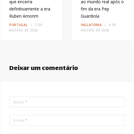
que encerra
ao mundo real após o
definitivamente a era
fim da era Pep
Ruben Amorim
Guardiola
PORTUGAL
7 DE
INGLATERRA
4 DE
AGOSTO DE 2026
AGOSTO DE 2026
Deixar um comentário
Nome
*
E-mail
*