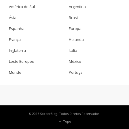
América do Sul
Argentina
Ásia
Brasil
Espanha
Europa
França
Holanda
Inglaterra
Itália
Leste Europeu
México
Mundo
Portugal
© 2016 SoccerBlog. Todos Diretos Reservados.
Topo