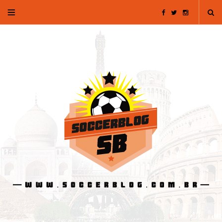
F
T
I
a
w
n
c
i
s
e
t
t
b
t
a
o
e
g
o
r
r
k
a
m