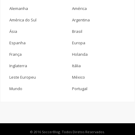
Alemanha
América
América do Sul
Argentina
Ásia
Brasil
Espanha
Europa
França
Holanda
Inglaterra
Itália
Leste Europeu
México
Mundo
Portugal
© 2016 SoccerBlog. Todos Diretos Reservados.