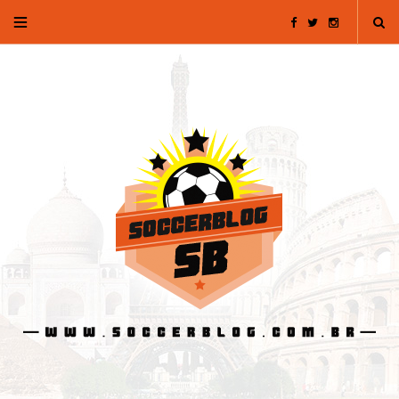
F
T
I
a
w
n
c
i
s
e
t
t
b
t
a
o
e
g
o
r
r
k
a
m