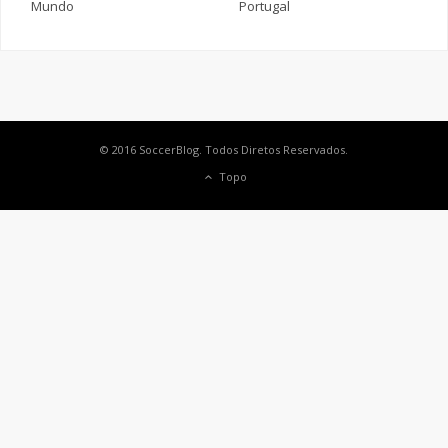
Mundo
Portugal
© 2016 SoccerBlog. Todos Diretos Reservados.
Topo