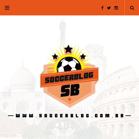
F
T
I
a
w
n
c
i
s
e
t
t
b
t
a
o
e
g
o
r
r
k
a
m