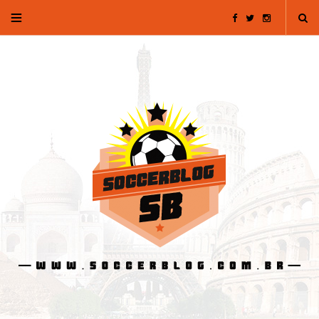
F
T
I
a
w
n
c
i
s
e
t
t
b
t
a
o
e
g
o
r
r
k
a
m