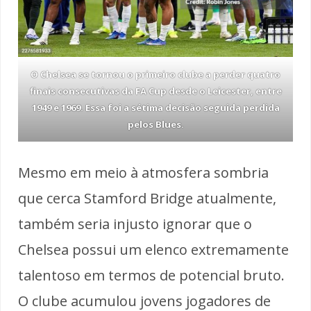
O Chelsea se tornou o primeiro clube a perder quatro
finais consecutivas da FA Cup desde o Leicester, entre
1949 e 1969. Essa foi a sétima decisão seguida perdida
pelos Blues.
Mesmo em meio à atmosfera sombria
que cerca Stamford Bridge atualmente,
também seria injusto ignorar que o
Chelsea possui um elenco extremamente
talentoso em termos de potencial bruto.
O clube acumulou jovens jogadores de