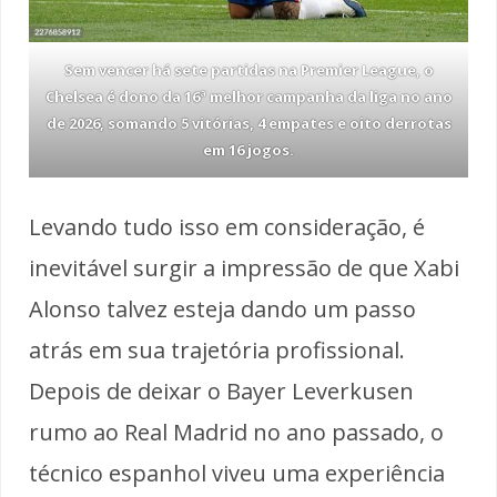
Sem vencer há sete partidas na Premier League, o
Chelsea é dono da 16ª melhor campanha da liga no ano
de 2026, somando 5 vitórias, 4 empates e oito derrotas
em 16 jogos.
Levando tudo isso em consideração, é
inevitável surgir a impressão de que Xabi
Alonso talvez esteja dando um passo
atrás em sua trajetória profissional.
Depois de deixar o Bayer Leverkusen
rumo ao Real Madrid no ano passado, o
técnico espanhol viveu uma experiência