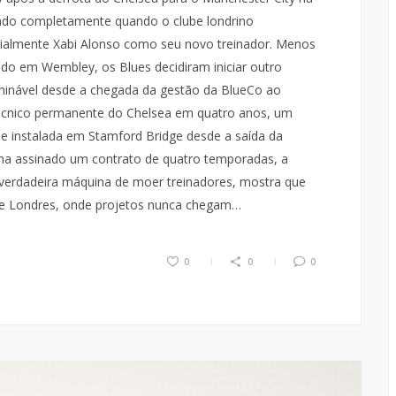
pado completamente quando o clube londrino
cialmente Xabi Alonso como seu novo treinador. Menos
ido em Wembley, os Blues decidiram iniciar outro
rminável desde a chegada da gestão da BlueCo ao
técnico permanente do Chelsea em quatro anos, um
de instalada em Stamford Bridge desde a saída da
nha assinado um contrato de quatro temporadas, a
 verdadeira máquina de moer treinadores, mostra que
 de Londres, onde projetos nunca chegam…
0
0
0