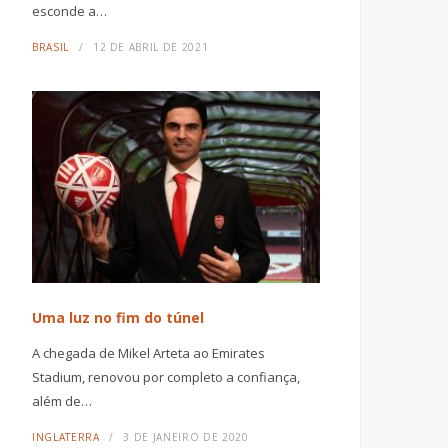
esconde a…
BRASIL
12 DE ABRIL DE 2021
Uma luz no fim do túnel
A chegada de Mikel Arteta ao Emirates
Stadium, renovou por completo a confiança,
além de…
INGLATERRA
3 DE JANEIRO DE 2020