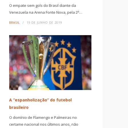
O empate sem gols do Brasil diante da
Venezuela na Arena Fonte Nova, pela 2ª…
BRASIL
19 DE JUNHO DE 2019
A “espanholização” do futebol
brasileiro
O domínio de Flamengo e Palmeiras no
certame nacional nos últimos anos, não