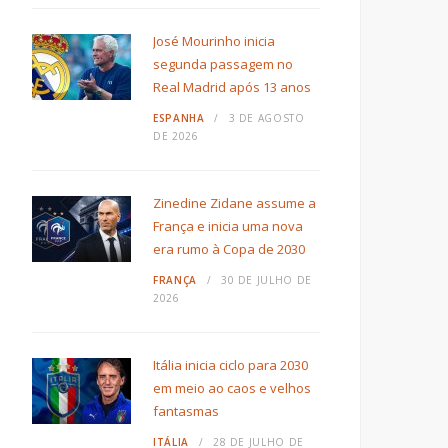
José Mourinho inicia
segunda passagem no
Real Madrid após 13 anos
ESPANHA
3 DE AGOSTO
DE 2026
Zinedine Zidane assume a
França e inicia uma nova
era rumo à Copa de 2030
FRANÇA
30 DE JULHO DE
2026
Itália inicia ciclo para 2030
em meio ao caos e velhos
fantasmas
ITÁLIA
28 DE JULHO DE