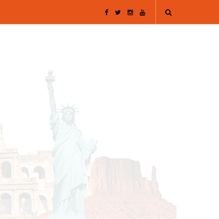
F
T
I
Y
a
w
n
o
c
i
s
u
e
t
t
T
b
t
a
u
o
e
g
b
o
r
r
e
k
a
m