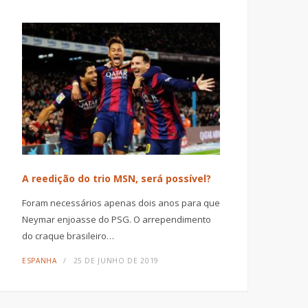
A reedição do trio MSN, será possível?
Foram necessários apenas dois anos para que
Neymar enjoasse do PSG. O arrependimento
do craque brasileiro…
ESPANHA
25 DE JUNHO DE 2019