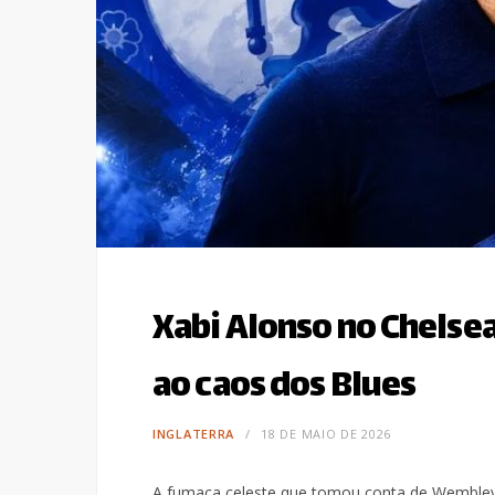
Xabi Alonso no Chelse
ao caos dos Blues
INGLATERRA
18 DE MAIO DE 2026
A fumaça celeste que tomou conta de Wembley 