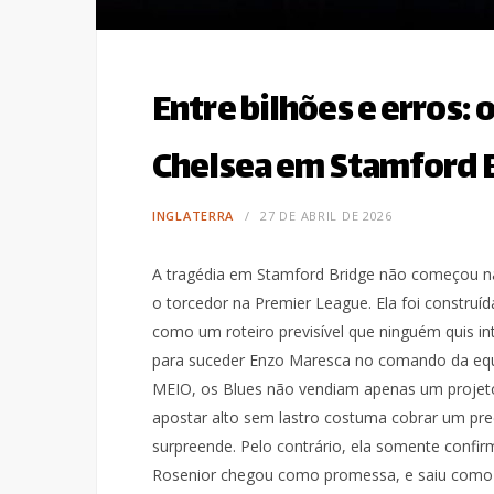
Entre bilhões e erros: 
Chelsea em Stamford 
INGLATERRA
27 DE ABRIL DE 2026
A tragédia em Stamford Bridge não começou na
o torcedor na Premier League. Ela foi construíd
como um roteiro previsível que ninguém quis i
para suceder Enzo Maresca no comando da equ
MEIO, os Blues não vendiam apenas um projeto
apostar alto sem lastro costuma cobrar um pre
surpreende. Pelo contrário, ela somente confirma
Rosenior chegou como promessa, e saiu como c