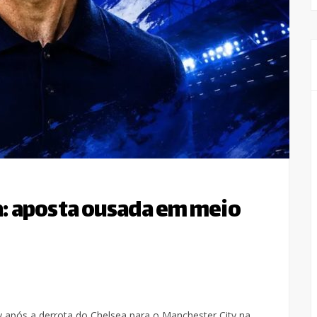
a: aposta ousada em meio
após a derrota do Chelsea para o Manchester City na