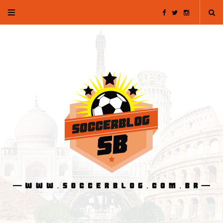
F
T
I
a
w
n
c
i
s
e
t
t
b
t
a
o
e
g
o
r
r
k
a
m