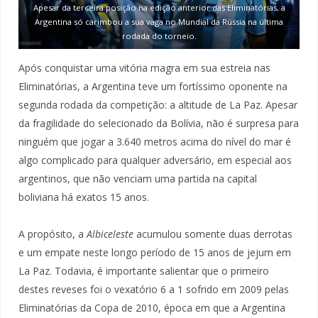
Apesar da terceira posição na edição anterior das Eliminatórias, a
Argentina só carimbou a sua vaga no Mundial da Rússia na última
rodada do torneio.
Após conquistar uma vitória magra em sua estreia nas
Eliminatórias, a Argentina teve um fortíssimo oponente na
segunda rodada da competição: a altitude de La Paz. Apesar
da fragilidade do selecionado da Bolívia, não é surpresa para
ninguém que jogar a 3.640 metros acima do nível do mar é
algo complicado para qualquer adversário, em especial aos
argentinos, que não venciam uma partida na capital
boliviana há exatos 15 anos.
A propósito, a
Albiceleste
acumulou somente duas derrotas
e um empate neste longo período de 15 anos de jejum em
La Paz. Todavia, é importante salientar que o primeiro
destes reveses foi o vexatório 6 a 1 sofrido em 2009 pelas
Eliminatórias da Copa de 2010, época em que a Argentina