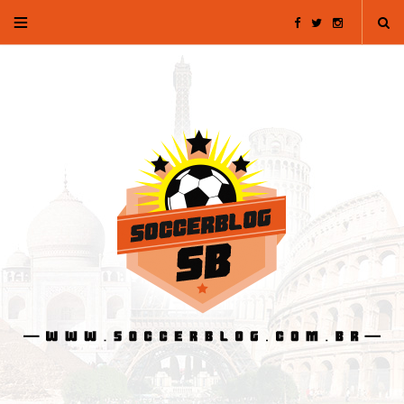
F
T
I
a
w
n
c
i
s
e
t
t
b
t
a
o
e
g
o
r
r
k
a
m