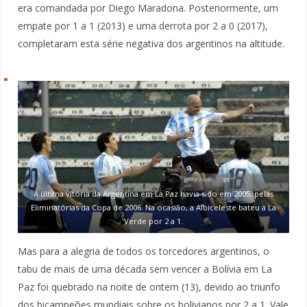
era comandada por Diego Maradona. Posteriormente, um
empate por 1 a 1 (2013) e uma derrota por 2 a 0 (2017),
completaram esta série negativa dos argentinos na altitude.
A última vitória da Argentina em La Paz havia sido em 2005, pelas
Eliminatórias da Copa de 2006. Na ocasião, a Albiceleste bateu a La
Verde por 2 a 1.
Mas para a alegria de todos os torcedores argentinos, o
tabu de mais de uma década sem vencer a Bolívia em La
Paz foi quebrado na noite de ontem (13), devido ao triunfo
dos bicampeões mundiais sobre os bolivianos por 2 a 1. Vale