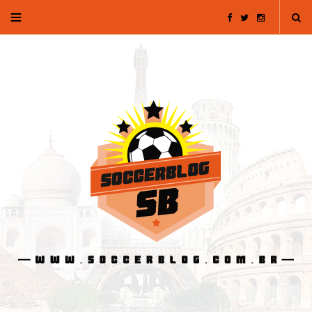
F
T
I
a
w
n
c
i
s
e
t
t
b
t
a
o
e
g
o
r
r
k
a
m